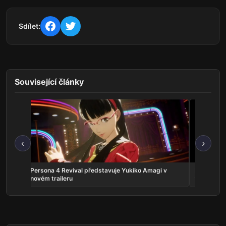
Sdílet:
Související články
‹
›
crolls
Persona 4 Revival představuje Yukiko Amagi v
Phantom:
novém traileru
vyjde v zá