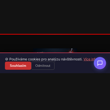
🍪 Používáme cookies pro analýzu návštěvnosti.
Více info
Souhlasím
Odmítnout
Váš průvodce světem videoher. Novinky, recenze a česko-
slovenské překlady her.
Naši partneři