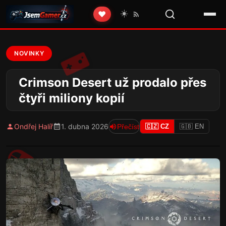
☀️
❤️
NOVINKY
Crimson Desert už prodalo přes
čtyři miliony kopií
Ondřej Halíř
1. dubna 2026
Přečíst
🇨🇿 CZ
🇬🇧 EN