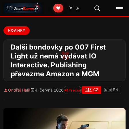
☀️
❤️
NOVINKY
Další bondovky po 007 First
Light už nemá vydávat IO
Interactive. Publishing
převezme Amazon a MGM
Ondřej Halíř
4. června 2026
Přečíst
🇨🇿 CZ
🇬🇧 EN