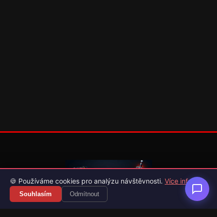
🍪 Používáme cookies pro analýzu návštěvnosti.
Více info
Souhlasím
Odmítnout
Váš průvodce světem videoher. Novinky, recenze a česko-
slovenské překlady her.