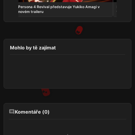
crolls
Persona 4 Revival představuje Yukiko Amagi v
Phantom:
novém traileru
vyjde v zá
Mohlo by tě zajímat
Komentáře (
0
)