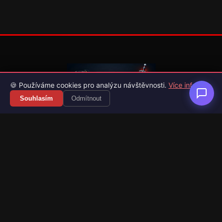
🍪 Používáme cookies pro analýzu návštěvnosti.
Více info
Souhlasím
Odmítnout
Váš průvodce světem videoher. Novinky, recenze a česko-
slovenské překlady her.
Naši partneři
Kategorie
Novinky