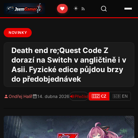
☀️
❤️
NOVINKY
Death end re;Quest Code Z
dorazí na Switch v angličtině i v
Asii. Fyzické edice půjdou brzy
do předobjednávek
Ondřej Halíř
14. dubna 2026
Přečíst
🇨🇿 CZ
🇬🇧 EN