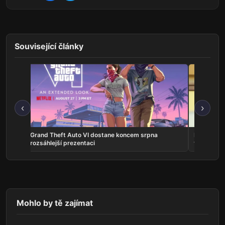
Související články
‹
›
na
Grand Theft Auto VI dostane koncem srpna
Představit
rozsáhlejší prezentaci
vlastní ho
Mohlo by tě zajímat