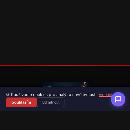
🍪 Používáme cookies pro analýzu návštěvnosti.
Více info
Souhlasím
Odmítnout
Váš průvodce světem videoher. Novinky, recenze a česko-
slovenské překlady her.
Naši partneři