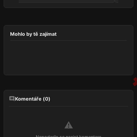
Mohlo by tě zajímat
Komentáře (
0
)
⚠️
Nepodarilo se nacist komentare