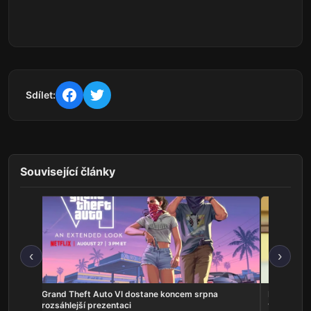
Sdílet:
Související články
‹
›
na
Grand Theft Auto VI dostane koncem srpna
Představit
rozsáhlejší prezentaci
vlastní ho