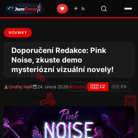
☀️
❤️
NOVINKY
Doporučení Redakce: Pink
Noise, zkuste demo
mysteriózní vizuální novely!
Ondřej Halíř
24. února 2026
Přečíst
🇨🇿 CZ
🇬🇧 EN