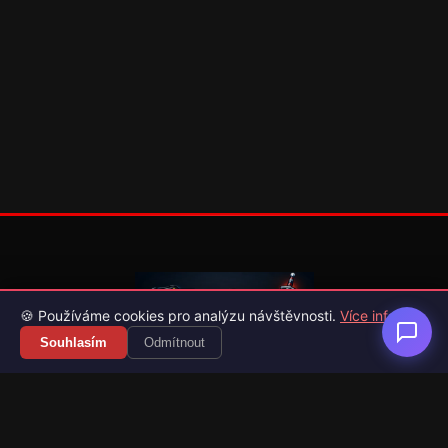
🍪 Používáme cookies pro analýzu návštěvnosti.
Více info
Souhlasím
Odmítnout
Váš průvodce světem videoher. Novinky, recenze a česko-
slovenské překlady her.
Naši partneři