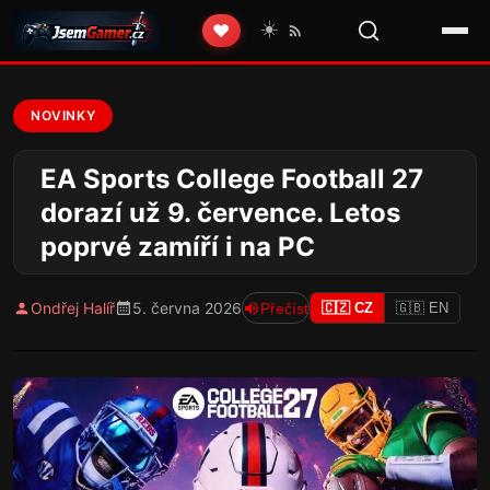
☀️
❤️
NOVINKY
EA Sports College Football 27
dorazí už 9. července. Letos
poprvé zamíří i na PC
Ondřej Halíř
5. června 2026
Přečíst
🇨🇿 CZ
🇬🇧 EN