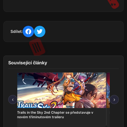
Sdílet:
Související články
‹
›
ns:
Trails in the Sky 2nd Chapter se představuje v
Serious Sa
he
novém tříminutovém traileru