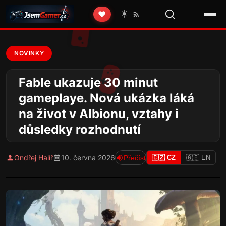
☀️
❤️
NOVINKY
Fable ukazuje 30 minut
gameplaye. Nová ukázka láká
na život v Albionu, vztahy i
důsledky rozhodnutí
Ondřej Halíř
10. června 2026
Přečíst
🇨🇿 CZ
🇬🇧 EN