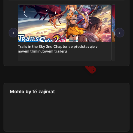
‹
›
ns:
Trails in the Sky 2nd Chapter se představuje v
Serious Sa
he
novém tříminutovém traileru
Mohlo by tě zajímat