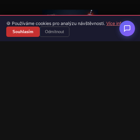
🍪 Používáme cookies pro analýzu návštěvnosti.
Více info
Souhlasím
Odmítnout
Váš průvodce světem videoher. Novinky, recenze a česko-
slovenské překlady her.
Naši partneři
Kategorie
Novinky
Recenze
Překlady her
Sledujte nás