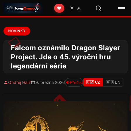
☀️
❤️
NOVINKY
Falcom oznámilo Dragon Slayer
Project. Jde o 45. výroční hru
legendární série
Ondřej Halíř
9. března 2026
Přečíst
🇨🇿 CZ
🇬🇧 EN