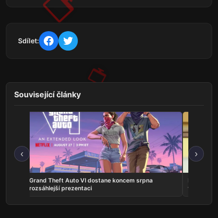
Sdílet:
Související články
‹
›
na
Grand Theft Auto VI dostane koncem srpna
Představit
rozsáhlejší prezentaci
vlastní ho