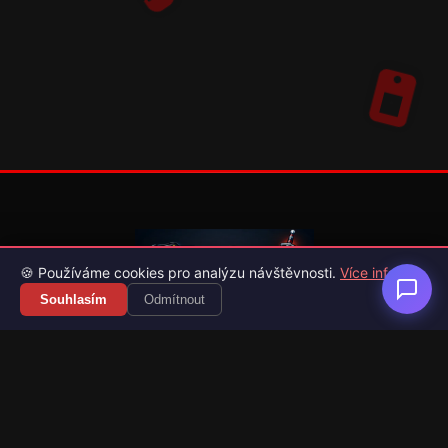
🍪 Používáme cookies pro analýzu návštěvnosti.
Více info
Souhlasím
Odmítnout
Váš průvodce světem videoher. Novinky, recenze a česko-
slovenské překlady her.
Naši partneři