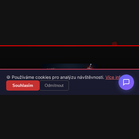
🍪 Používáme cookies pro analýzu návštěvnosti.
Více info
Souhlasím
Odmítnout
Váš průvodce světem videoher. Novinky, recenze a česko-
slovenské překlady her.
Naši partneři