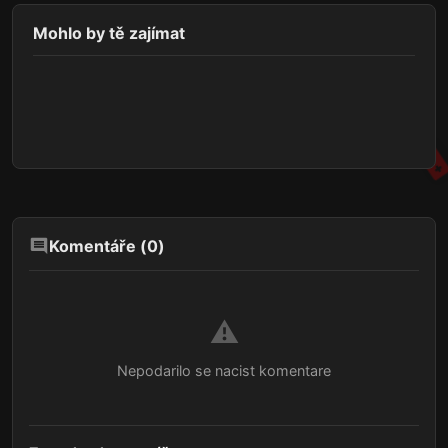
Mohlo by tě zajímat
Komentáře (
0
)
⚠️
Nepodarilo se nacist komentare