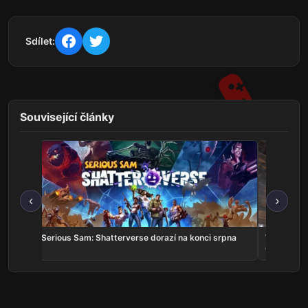
Sdílet:
Související články
‹
›
v
Serious Sam: Shatterverse dorazí na konci srpna
Whitestrak
Online v k