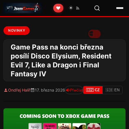
☀️
❤️
NOVINKY
Game Pass na konci března
posílí Disco Elysium, Resident
Evil 7, Like a Dragon i Final
Fantasy IV
Ondřej Halíř
17. března 2026
Přečíst
🇨🇿 CZ
🇬🇧 EN