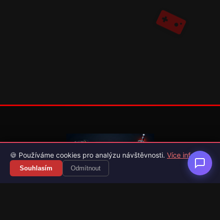
🍪 Používáme cookies pro analýzu návštěvnosti.
Více info
Souhlasím
Odmítnout
Váš průvodce světem videoher. Novinky, recenze a česko-
slovenské překlady her.
Naši partneři