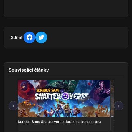
Sdílet:
Související články
‹
›
v
Serious Sam: Shatterverse dorazí na konci srpna
Whitestrak
Online v k