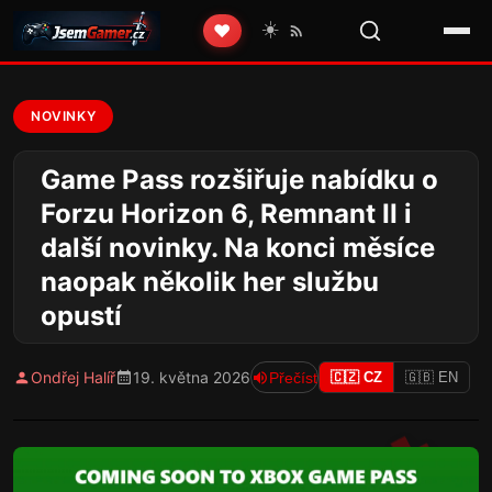
☀️
❤️
NOVINKY
Game Pass rozšiřuje nabídku o
Forzu Horizon 6, Remnant II i
další novinky. Na konci měsíce
naopak několik her službu
opustí
Ondřej Halíř
19. května 2026
Přečíst
🇨🇿 CZ
🇬🇧 EN