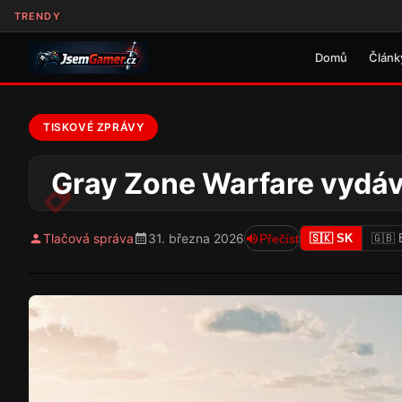
TRENDY
Domů
Článk
TISKOVÉ ZPRÁVY
Gray Zone Warfare vydáv
Tlačová správa
31. března 2026
Přečíst
🇸🇰 SK
🇬🇧