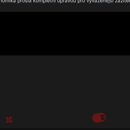
omika prošla kompletní úpravou pro vyváženější zážite