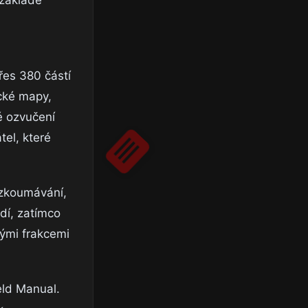
řes 380 částí
ické mapy,
é ozvučení
tel, které
ozkoumávání,
dí, zatímco
kými frakcemi
eld Manual.