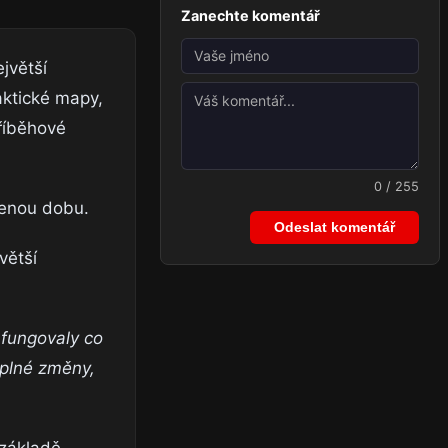
Zanechte komentář
jvětší
aktické mapy,
říběhové
0 / 255
zenou dobu.
Odeslat komentář
větší
 fungovaly co
uplné změny,
 základě