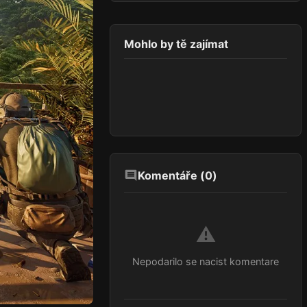
Mohlo by tě zajímat
Komentáře (
0
)
⚠️
Nepodarilo se nacist komentare