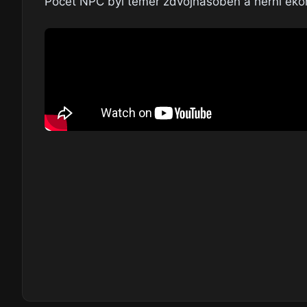
Počet NPC byl téměř zdvojnásoben a herní ekon