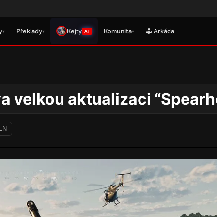
🎮 Právě se
y
Překlady
Kejty
Komunita
🕹️ Arkáda
▾
▾
▾
AI
a velkou aktualizaci “Spear
 EN