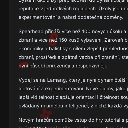
reputace v jednotlivých regionech. Úkoly jsou ro
experimentování a nabízí dodatečné odměny.
Spearhead přináší více než 100 nových úkolů a k
zbraní a více než 150 kusů vybavení. Zároveň b
ekonomiky a balistiky s cílem zlepšit přehledno
zbraní, prostředí a zpětná vazba při zranění, s
nyní působí přirozeněji a responzivněji.
Vydej se na Lamang, který je nyní dynamičtější
lootování a experimentování. Nové biomy, jako j
lepší viditelnost zlepšuje orientaci i čitelnost
ovládanými umělou inteligencí, z nichž každá vy
Novým hráčům pomůže vstup do hry tutoriál s p