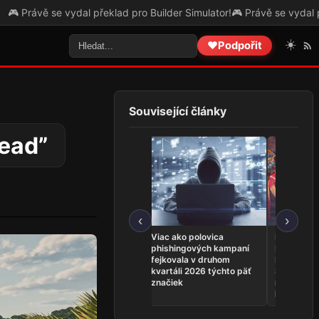
 vydal překlad pro Builder Simulator!
🎮 Právě se vydal překlad pro T
☀️
❤️
Podpořit
Související články
head”
‹
›
HYPE uvádí Smalland:
Viac ako polovica
Distributo
Survive the Wilds pro
phishingových kampaní
Double Dr
Switch 2!
fejkovala v druhom
Rise of th
kvartáli 2026 týchto päť
Switch. Kr
značiek
nabídne kó
hry