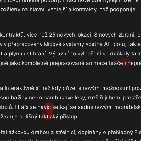
zděleny na hlavní, vedlejší a kontrakty, což podporuje
ontraktů, více než 25 nových lokací, 8 nových zbraní, p
yly přepracovány klíčové systémy včetně AI, lootu, takt
st a plynulost hraní. Výrazného vylepšení se dočkaly tak
tejně jako kompletně přepracované animace hráče i nepřá
 a interaktivnější než kdy dříve, s novými možnostmi pr
sou bažiny nebo bambusové lesy, rozšiřují herní prostře
 soubojů. Hráči se navíc setkají se sedmi novými nepřátels
žaduje odlišný taktický přístup.
řekážkovou dráhou a střelnicí, doplněný o přehledný Fi