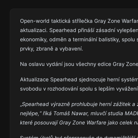
Open-world taktická střílečka Gray Zone Warf
aktualizaci. Spearhead přináší zásadní vylepšen
ekonomiky, odměn a terminální balistiky, spolu
prvky, zbraně a vybavení.
Na oslavu vydání jsou všechny edice Gray Zo
Aktualizace Spearhead sjednocuje herní systémy
svobodu v rozhodování spolu s lepším vyvážen
„
Spearhead výrazně prohlubuje herní zážitek a 
nejlépe,“ říká Tomáš Nawar, mluvčí studia MAD
které posouvají Gray Zone Warfare jako celek n
Systém úkolů byl přepracován do dynamičtější 