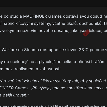
are od studia MADFINGER Games dostává svou dosud ne
í napříč klíčovými systémy, včetně úkolů, obchodníků, t
 s velkým množstvím nového obsahu, jako jsou lokace, p
ne Warfare na Steamu dostupné se slevou 33 % po ome
 do ucelenějšího a plynulejšího celku a přináší hráčům 
ím mezi realismem a zábavností.
zároveň ladí všechny klíčové systémy tak, aby společně
FINGER Games. „Při vývoji jsme se soustředili na smysl
a další úroveň
.“
a znovuhratelné podoby. Hráči nově odemykají mise na