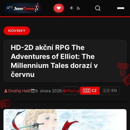
☀️
❤️
NOVINKY
HD-2D akční RPG The
Adventures of Elliot: The
Millennium Tales dorazí v
červnu
Ondřej Halíř
9. února 2026
Přečíst
🇨🇿 CZ
🇬🇧 EN