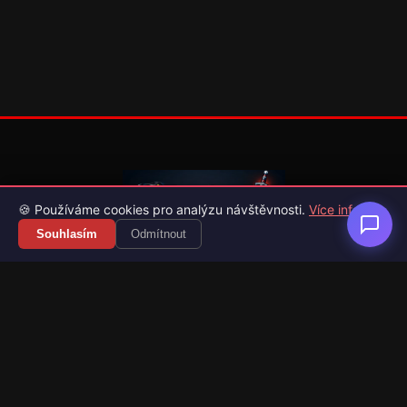
🍪 Používáme cookies pro analýzu návštěvnosti.
Více info
Souhlasím
Odmítnout
Váš průvodce světem videoher. Novinky, recenze a česko-
slovenské překlady her.
Naši partneři
Kategorie