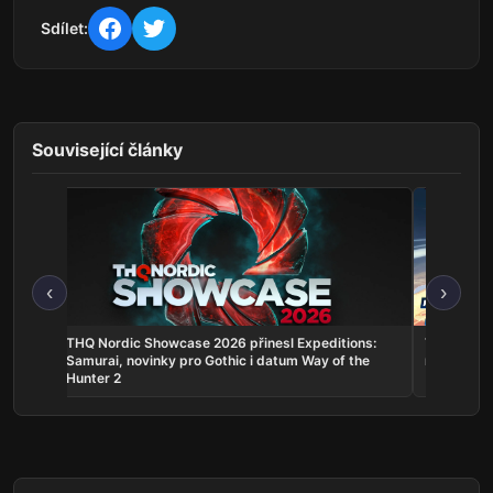
Sdílet:
Související články
‹
›
THQ Nordic Showcase 2026 přinesl Expeditions:
Trails in 
Samurai, novinky pro Gothic i datum Way of the
novém třím
Hunter 2