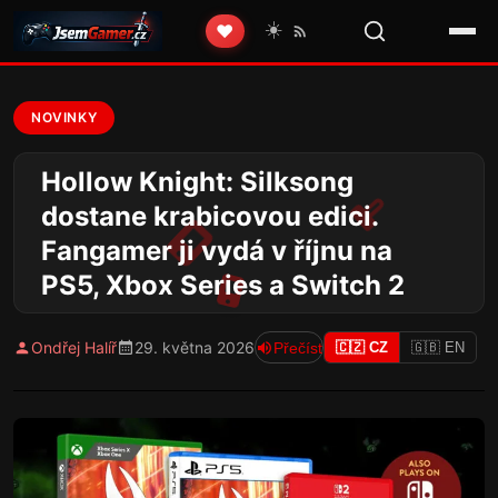
☀️
❤️
NOVINKY
Hollow Knight: Silksong
dostane krabicovou edici.
Fangamer ji vydá v říjnu na
PS5, Xbox Series a Switch 2
Ondřej Halíř
29. května 2026
Přečíst
🇨🇿 CZ
🇬🇧 EN