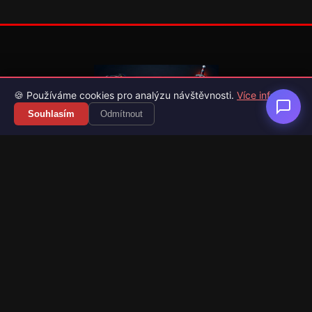
🍪 Používáme cookies pro analýzu návštěvnosti.
Více info
Souhlasím
Odmítnout
Váš průvodce světem videoher. Novinky, recenze a česko-
slovenské překlady her.
Naši partneři
Kategorie
Novinky
Recenze
Překlady her