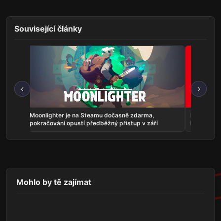
Související články
‹
›
evírá
Moonlighter je na Steamu dočasně zdarma,
Nintendo S
pokračování opustí předběžný přístup v září
kusů, půvo
Mohlo by tě zajímat