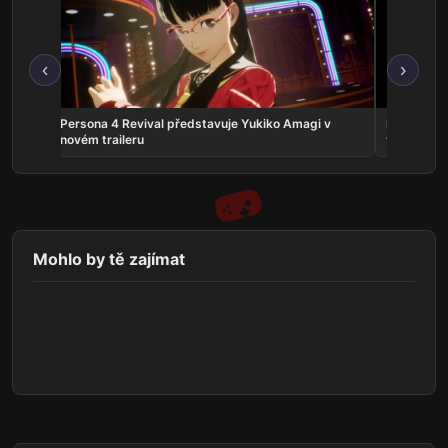
‹
›
crolls
Persona 4 Revival představuje Yukiko Amagi v
Phantom:
novém traileru
vyjde v zá
Mohlo by tě zajímat