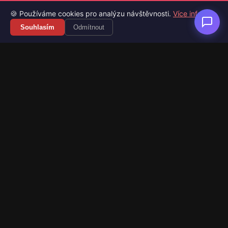
🍪 Používáme cookies pro analýzu návštěvnosti.
Více info
Souhlasím
Odmítnout
Váš průvodce světem videoher. Novinky, recenze a česko-
slovenské překlady her.
Naši partneři
Kategorie
Novinky
Recenze
Překlady her
Sledujte nás