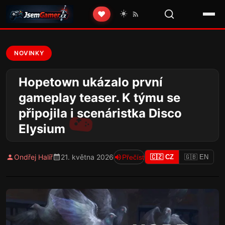
☀️
❤️
NOVINKY
Hopetown ukázalo první
gameplay teaser. K týmu se
připojila i scenáristka Disco
Elysium
Ondřej Halíř
21. května 2026
Přečíst
🇨🇿 CZ
🇬🇧 EN