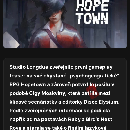
Studio Longdue zveřejnilo první gameplay
teaser na své chystané „psychogeografické“
RPG Hopetown a zároveň potvrdilo posilu v
podobě Olgy Moskviny, která patřila mezi
klíčové scenáristky a editorky Disco Elysium.
Podle zveřejněných informací se podílela
například na postavách Ruby a Bird’s Nest
Roye a starala se také o finální jazykové