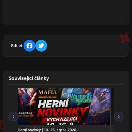
Sdílet:
Související články
‹
›
t ještě
Herní novinky | 10.–16. srpna 2026
THQ Nordi