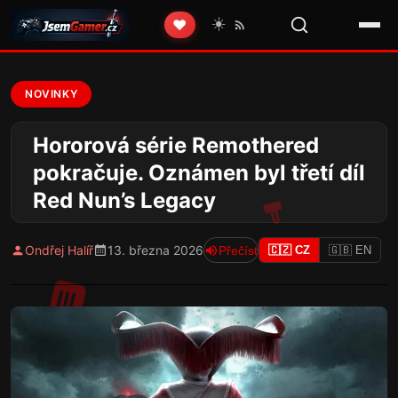
☀️
❤️
NOVINKY
Hororová série Remothered
pokračuje. Oznámen byl třetí díl
Red Nun’s Legacy
Ondřej Halíř
13. března 2026
Přečíst
🇨🇿 CZ
🇬🇧 EN