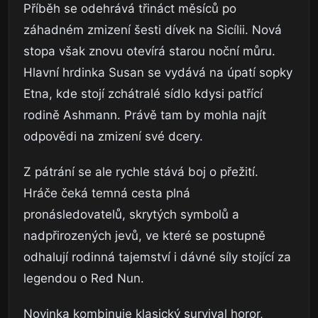
Příběh se odehrává třináct měsíců po
záhadném zmizení šesti dívek na Sicílii. Nová
stopa však znovu otevírá starou noční můru.
Hlavní hrdinka Susan se vydává na úpatí sopky
Etna, kde stojí zchátralé sídlo kdysi patřící
rodině Ashmann. Právě tam by mohla najít
odpovědi na zmizení své dcery.
Z pátrání se ale rychle stává boj o přežití.
Hráče čeká temná cesta plná
pronásledovatelů, skrytých symbolů a
nadpřirozených jevů, ve které se postupně
odhalují rodinná tajemství i dávné síly stojící za
legendou o Red Nun.
Novinka kombinuje klasický survival horor,