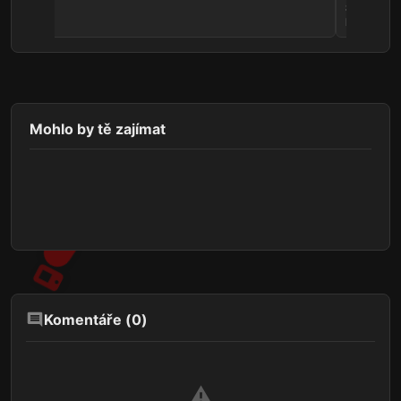
Samurai, n
Hunter 2
Mohlo by tě zajímat
Komentáře (
0
)
⚠️