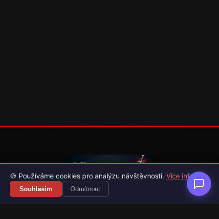
🍪 Používáme cookies pro analýzu návštěvnosti.
Více info
Souhlasím
Odmítnout
Váš průvodce světem videoher. Novinky, recenze a česko-
slovenské překlady her.