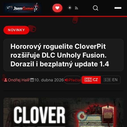
☀️
❤️
NOVINKY
Hororový roguelite CloverPit
rozšiřuje DLC Unholy Fusion.
Dorazil i bezplatný update 1.4
Ondřej Halíř
10. dubna 2026
Přečíst
🇨🇿 CZ
🇬🇧 EN