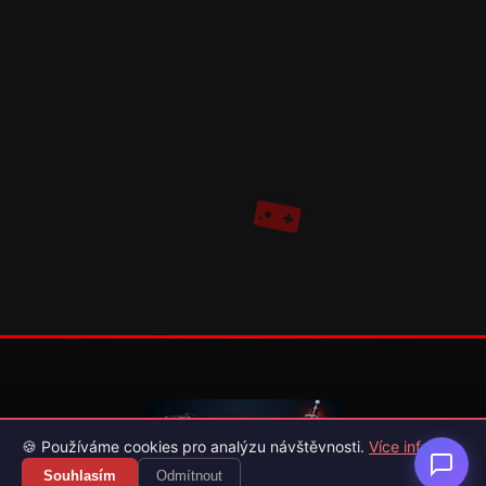
🍪 Používáme cookies pro analýzu návštěvnosti.
Více info
Souhlasím
Odmítnout
Váš průvodce světem videoher. Novinky, recenze a česko-