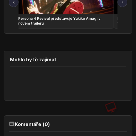
‹
›
crolls
Persona 4 Revival představuje Yukiko Amagi v
Phantom:
novém traileru
vyjde v zá
Mohlo by tě zajímat
Komentáře (
0
)