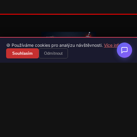
🍪 Používáme cookies pro analýzu návštěvnosti.
Více info
Souhlasím
Odmítnout
Váš průvodce světem videoher. Novinky, recenze a česko-
slovenské překlady her.
Naši partneři
Kategorie
Novinky
Recenze