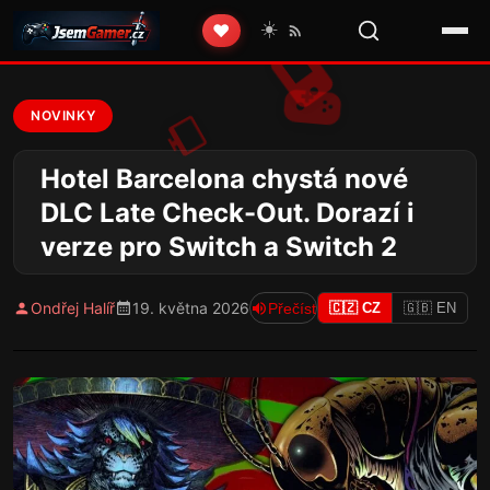
☀️
❤️
NOVINKY
Hotel Barcelona chystá nové
DLC Late Check-Out. Dorazí i
verze pro Switch a Switch 2
Ondřej Halíř
19. května 2026
Přečíst
🇨🇿 CZ
🇬🇧 EN