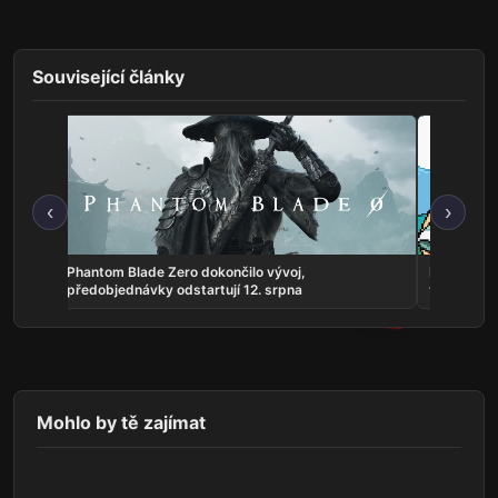
Související články
‹
›
 října
Phantom Blade Zero dokončilo vývoj,
Fields of 
předobjednávky odstartují 12. srpna
ve verzi 1.
Mohlo by tě zajímat