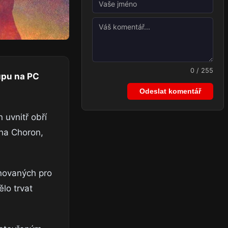
0 / 255
upu na PC
Odeslat komentář
 uvnitř obří
ina Choron,
ánovaných pro
lo trvat