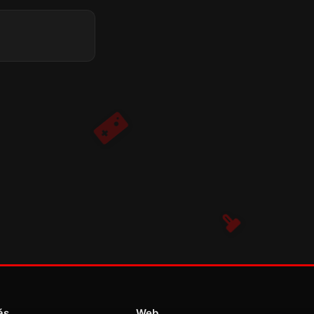
ás
Web