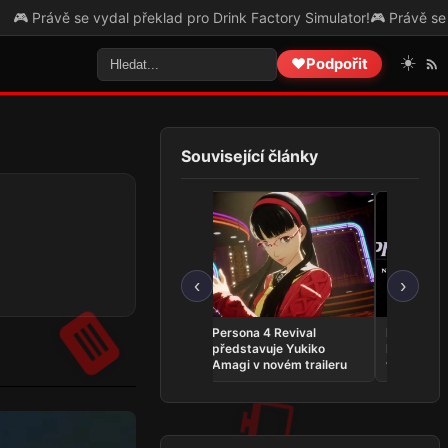
se vydal překlad pro Drink Factory Simulator!
🎮 Právě se vydal překl
☀️
❤️
Podpořit
Související články
‹
›
Whitestrake’s Mayhem se
Persona 4 Revival
Phantom:
vrací do The Elder Scrolls
představuje Yukiko
INFERNO 
Online v kratší podobě
Amagi v novém traileru
vyjde v zá