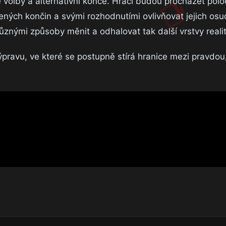
volby a alternativní konce. Hráči budou procházet pol
ených končin a svými rozhodnutími ovlivňovat jejich osu
různými způsoby měnit a odhalovat tak další vrstvy realit
ýpravu, ve které se postupně stírá hranice mezi pravdou