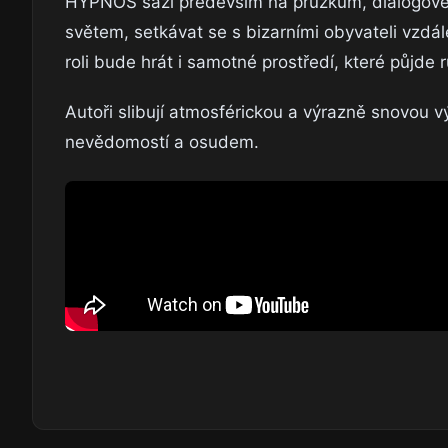
HYPNOS sází především na průzkum, dialogové 
světem, setkávat se s bizarními obyvateli vzdál
roli bude hrát i samotné prostředí, které půjde 
Autoři slibují atmosférickou a výrazně snovou v
nevědomostí a osudem.