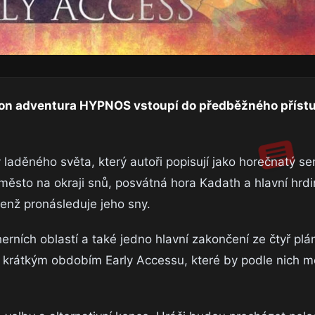
rson adventura HYPNOS vstoupí do předběžného příst
aděného světa, který autoři popisují jako horečnatý sen
město na okraji snů, posvátná hora Kadath a hlavní hrd
jenž pronásleduje jeho sny.
rních oblastí a také jedno hlavní zakončení ze čtyř pl
ě krátkým obdobím Early Accessu, které by podle nich mě