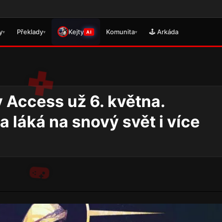
🎮 Právě 
y
Překlady
Kejty
Komunita
🕹️ Arkáda
▾
▾
▾
AI
 Access už 6. května.
 láká na snový svět i více