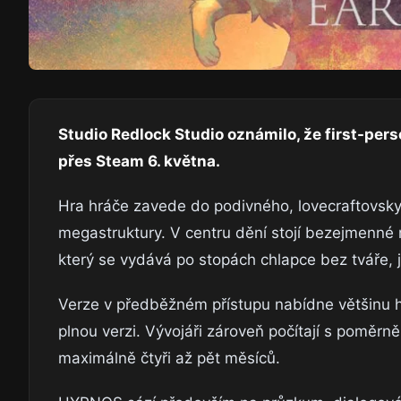
Studio Redlock Studio oznámilo, že first-pe
přes Steam 6. května.
Hra hráče zavede do podivného, lovecraftovsky l
megastruktury. V centru dění stojí bezejmenné 
který se vydává po stopách chlapce bez tváře, 
Verze v předběžném přístupu nabídne většinu he
plnou verzi. Vývojáři zároveň počítají s poměrn
maximálně čtyři až pět měsíců.