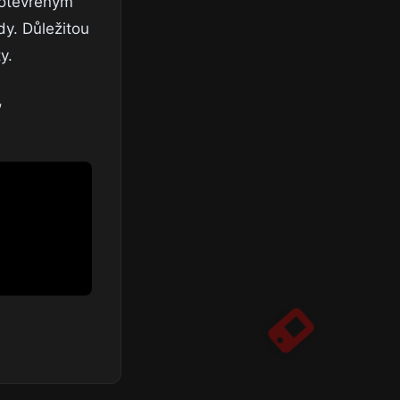
ootevřeným
dy. Důležitou
y.
,