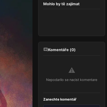
Mohlo by tě zajímat
Komentáře (
0
)
⚠️
Nepodarilo se nacist komentare
Zanechte komentář