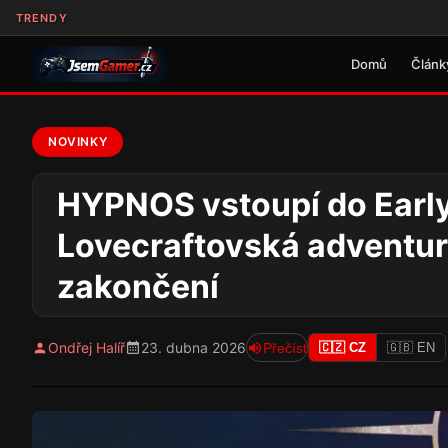
TRENDY
Domů
Článk
NOVINKY
HYPNOS vstoupí do Early
Lovecraftovská adventura
zakončení
Ondřej Halíř
23. dubna 2026
Přečíst
🇨🇿 CZ
🇬🇧 EN