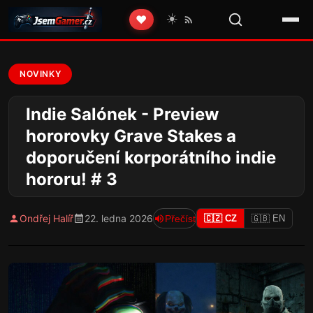
☀️
❤️
NOVINKY
Indie Salónek - Preview
hororovky Grave Stakes a
doporučení korporátního indie
hororu! # 3
Ondřej Halíř
22. ledna 2026
Přečíst
🇨🇿 CZ
🇬🇧 EN