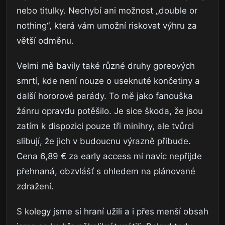
nebo titulky. Nechybí ani možnost „double or
nothing“, která vám umožní riskovat výhru za
větší odměnu.
Velmi mě bavily také různé druhy goreových
smrtí, kde není nouze o useknuté končetiny a
další hororové parády. To mě jako fanouška
žánru opravdu potěšilo. Je sice škoda, že jsou
zatím k dispozici pouze tři minihry, ale tvůrci
slibují, že jich v budoucnu výrazně přibude.
Cena 6,89 € za early access mi navíc nepřijde
přehnaná, obzvlášť s ohledem na plánované
zdražení.
S kolegy jsme si hraní užili a i přes menší obsah