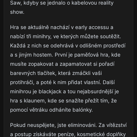
Saw, kdyby se jednalo o kabelovou reality
show.
Hra se aktuálně nachází v early accessu a
nabízí tři minihry, ve kterých můžete soutěžit.
Každá z nich se odehrává v odlišném prostředí
a s jiným hostem. První je paměťová hra, kde
musíte zopakovat a zapamatovat si pořadí
barevných tlačítek, která zmáčkli vaši
protihráči, a poté k nim přidat vlastní. Další
minihrou je blackjack a tou nejabsurdnější je
hra s klaunem, kde se snažíte přežít tím, že
pomocí větráku odháníte balónky.
Pokud neuspějete, jste eliminováni. Za vítězství
a postup získáváte peníze, kosmetické doplňky