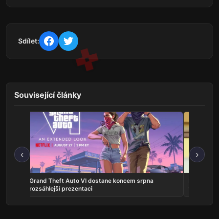
Sdílet:
Související články
‹
›
na
Grand Theft Auto VI dostane koncem srpna
Představit
rozsáhlejší prezentaci
vlastní ho