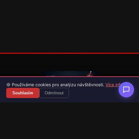
🍪 Používáme cookies pro analýzu návštěvnosti.
Více info
Souhlasím
Odmítnout
Váš průvodce světem videoher. Novinky, recenze a česko-
slovenské překlady her.
Naši partneři