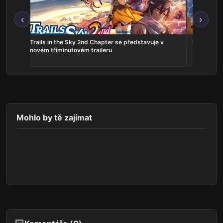
‹
›
ns:
Trails in the Sky 2nd Chapter se představuje v
Serious Sa
he
novém tříminutovém traileru
Mohlo by tě zajímat