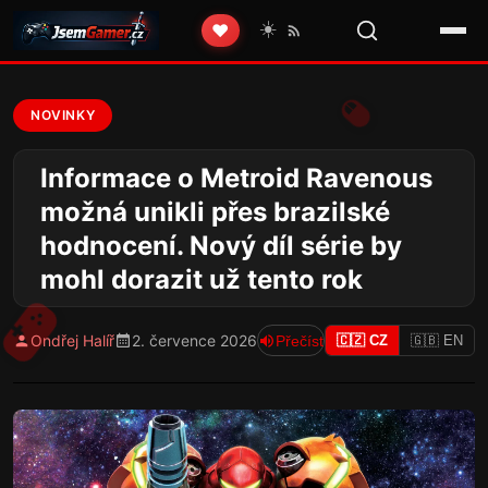
☀️
❤️
NOVINKY
Informace o Metroid Ravenous
možná unikli přes brazilské
hodnocení. Nový díl série by
mohl dorazit už tento rok
Ondřej Halíř
2. července 2026
Přečíst
🇨🇿 CZ
🇬🇧 EN