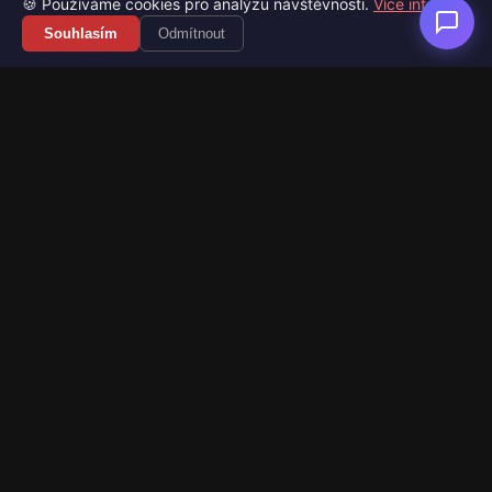
🍪 Používáme cookies pro analýzu návštěvnosti.
Více info
Souhlasím
Odmítnout
Váš průvodce světem videoher. Novinky, recenze a česko-
slovenské překlady her.
Naši partneři
Kategorie
Novinky
Recenze
Překlady her
Sledujte nás