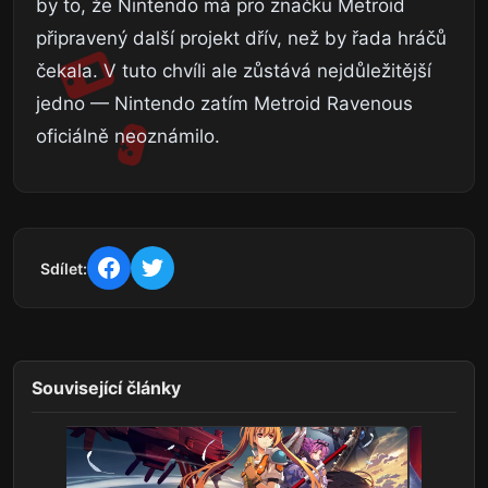
by to, že Nintendo má pro značku Metroid
připravený další projekt dřív, než by řada hráčů
čekala. V tuto chvíli ale zůstává nejdůležitější
jedno — Nintendo zatím Metroid Ravenous
oficiálně neoznámilo.
Sdílet:
Související články