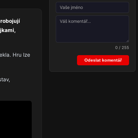
robojují
jkami,
0 / 255
kla. Hru lze
Odeslat komentář
stav,