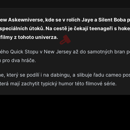
iew Askewniverse, kde se v rolích Jaye a Silent Boba p
eciálních útoků. Na cestě je čekají teenageři s hoke
filmy z tohoto univerza.
kého Quick Stopu v New Jersey až do samotných bran pe
u pro dva hráče.
e, který se podílí i na dabingu, a slibuje řadu cameo po
á mají zachytit typický humor této filmové série.