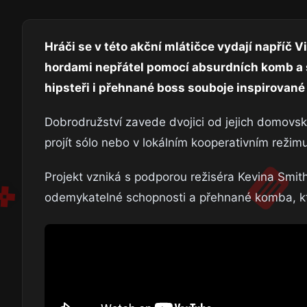
Hráči se v této akční mlátičce vydají napříč V
hordami nepřátel pomocí absurdních komb a sp
hipsteři i přehnané boss souboje inspirované 
Dobrodružství zavede dvojici od jejich domovs
projít sólo nebo v lokálním kooperativním režim
Projekt vzniká s podporou režiséra Kevina Smith
odemykatelné schopnosti a přehnané komba, kter