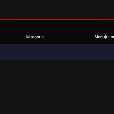
Kategorie
Sledujte n
Novinky
Recenze
enské
Překlady her
© 2026 Jsem Gamer. Všechna práva vyhrazena. (made by JsemGamer.