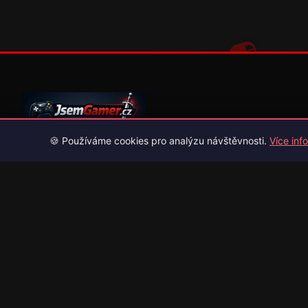
🍪 Používáme cookies pro analýzu návštěvnosti.
Více info
Váš průvodce světem videoher. Novinky, recenze a česko-slov
překlady her.
Naši partneři