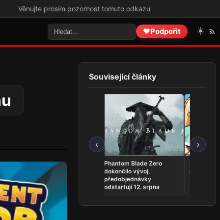
e prosím pozornost tomuto odkazu
☀️
❤️
Podpořit
Související články
nu
‹
›
Minecraft dorazí na
Phantom Blade Zero
Fields of M
Nintendo Switch 2
dokončilo vývoj,
předběžný
koncem října
předobjednávky
vyšlo ve ve
odstartují 12. srpna