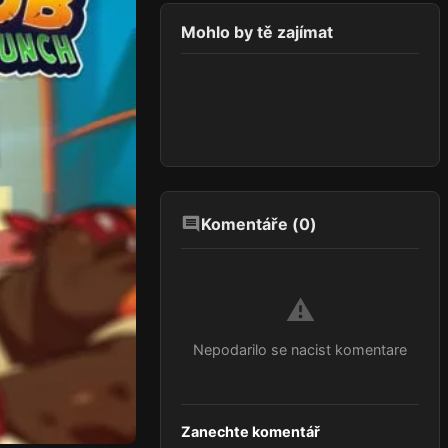
Mohlo by tě zajímat
Komentáře (
0
)
⚠️
Nepodarilo se nacist komentare
Zanechte komentář