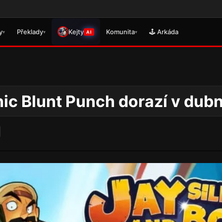
Věnujt
y
Překlady
Kejty
Komunita
🕹️ Arkáda
▾
▾
▾
AI
nic Blunt Punch dorazí v dub