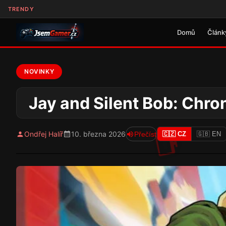
TRENDY
Domů
Článk
NOVINKY
Jay and Silent Bob: Chro
Ondřej Halíř
10. března 2026
Přečíst
🇨🇿 CZ
🇬🇧 EN