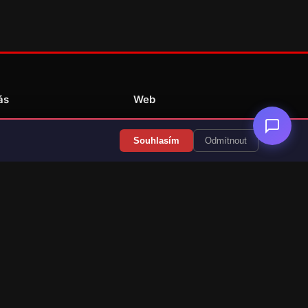
ás
Web
Redakce
Souhlasím
Odmítnout
Překlady her
Kontakt
💝 Podpořit provoz
RSS Články
RSS Překlady
cz)