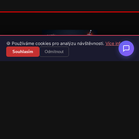
🍪 Používáme cookies pro analýzu návštěvnosti.
Více info
Souhlasím
Odmítnout
Váš průvodce světem videoher. Novinky, recenze a česko-
slovenské překlady her.
Naši partneři
Kategorie
Novinky
Recenze
Překlady her