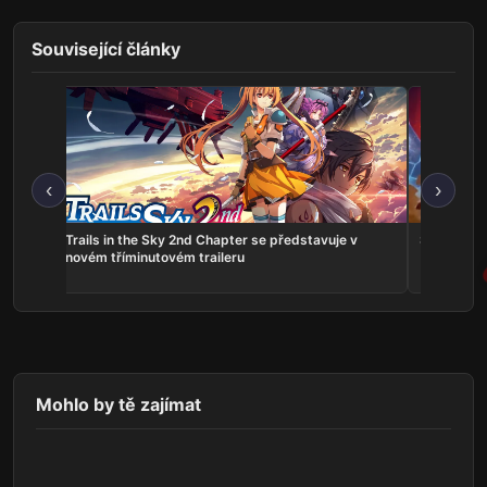
Související články
‹
›
ns:
Trails in the Sky 2nd Chapter se představuje v
Serious Sa
he
novém tříminutovém traileru
Mohlo by tě zajímat