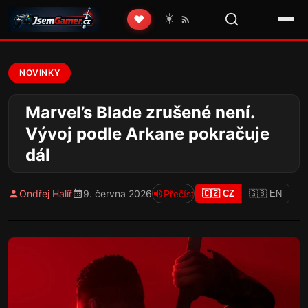
☀️
❤️
NOVINKY
Marvel’s Blade zrušené není.
Vývoj podle Arkane pokračuje
dál
Ondřej Halíř
9. června 2026
Přečíst
🇨🇿 CZ
🇬🇧 EN