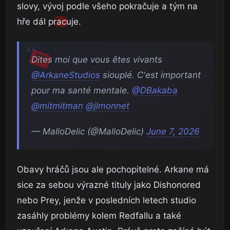
slovy, vývoj podle všeho pokračuje a tým na
hře dál pracuje.
Dites moi que vous êtes vivants
@ArkaneStudios
siouplé. C'est important
pour ma santé mentale.
@DBakaba
@mitmitman
@jlmonnet
— MalloDelic (@MalloDelic)
June 7, 2026
Obavy hráčů jsou ale pochopitelné. Arkane má
sice za sebou výrazné tituly jako Dishonored
nebo Prey, jenže v posledních letech studio
zasáhly problémy kolem Redfallu a také