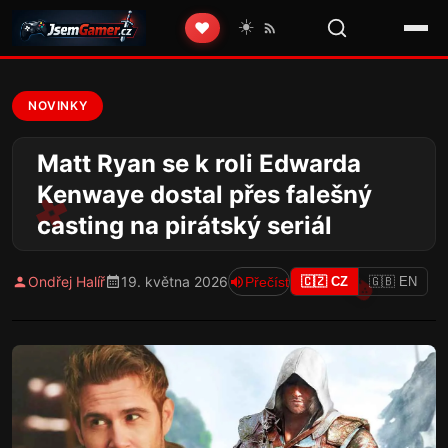
☀️
❤️
NOVINKY
Matt Ryan se k roli Edwarda
Kenwaye dostal přes falešný
casting na pirátský seriál
Ondřej Halíř
19. května 2026
Přečíst
🇨🇿 CZ
🇬🇧 EN