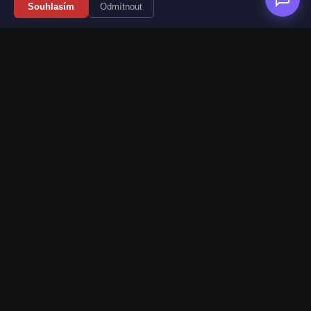
Souhlasím
Odmítnout
Váš průvodce světem videoher. Novinky, recenze a česko-
slovenské překlady her.
Naši partneři
Kategorie
Novinky
Recenze
Překlady her
Sledujte nás
Web