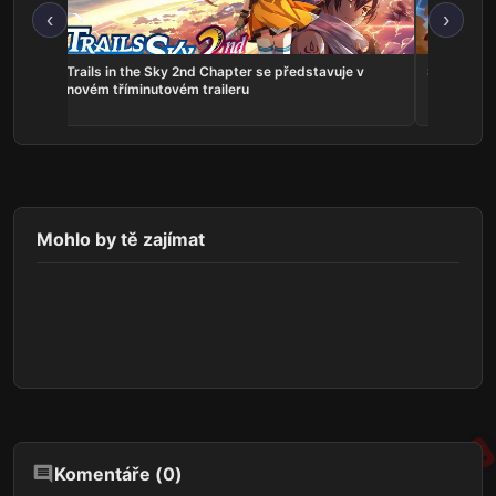
‹
›
ns:
Trails in the Sky 2nd Chapter se představuje v
Serious Sa
he
novém tříminutovém traileru
Mohlo by tě zajímat
Komentáře (
0
)