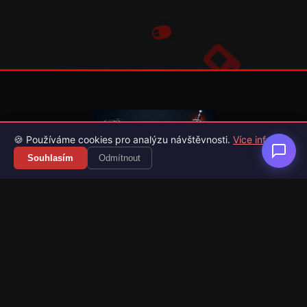
🍪 Používáme cookies pro analýzu návštěvnosti.
Více info
Souhlasím
Odmítnout
Váš průvodce světem videoher. Novinky, recenze a česko-
slovenské překlady her.
Naši partneři
Kategorie