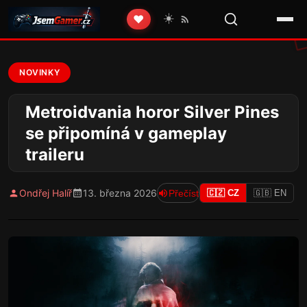
☀️
❤️
NOVINKY
Metroidvania horor Silver Pines
se připomíná v gameplay
traileru
Ondřej Halíř
13. března 2026
Přečíst
🇨🇿 CZ
🇬🇧 EN