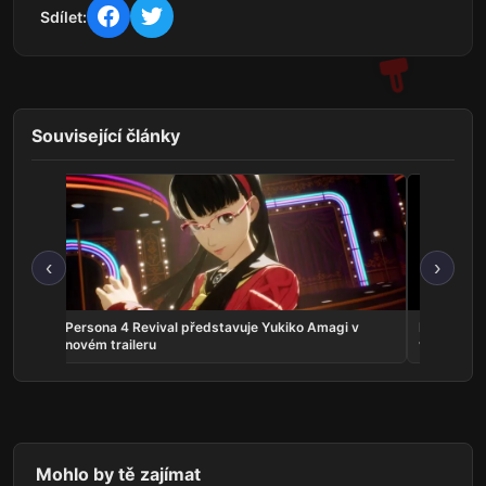
Sdílet:
Související články
‹
›
crolls
Persona 4 Revival představuje Yukiko Amagi v
Phantom:
novém traileru
vyjde v zá
Mohlo by tě zajímat