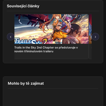
Související články
‹
›
ns:
Trails in the Sky 2nd Chapter se představuje v
Serious Sa
he
novém tříminutovém traileru
Mohlo by tě zajímat