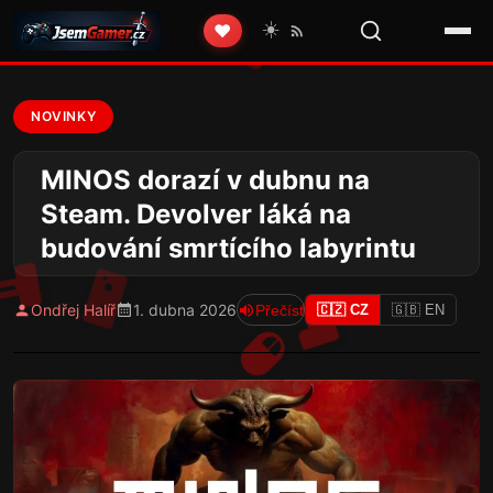
☀️
❤️
NOVINKY
MINOS dorazí v dubnu na
Steam. Devolver láká na
budování smrtícího labyrintu
Ondřej Halíř
1. dubna 2026
Přečíst
🇨🇿 CZ
🇬🇧 EN