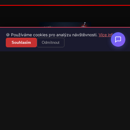
🍪 Používáme cookies pro analýzu návštěvnosti.
Více info
Souhlasím
Odmítnout
Váš průvodce světem videoher. Novinky, recenze a česko-
slovenské překlady her.
Naši partneři
Kategorie
Novinky
Recenze
Překlady her