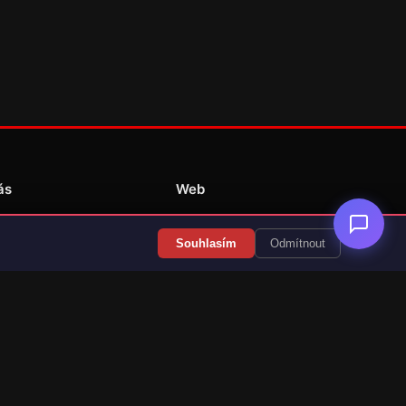
ás
Web
Redakce
Souhlasím
Odmítnout
Překlady her
Kontakt
💝 Podpořit provoz
RSS Články
RSS Překlady