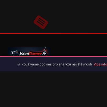
🍪 Používáme cookies pro analýzu návštěvnosti.
Více info
Váš průvodce světem videoher. Novinky, recenze a česko-slov
překlady her.
Naši partneři