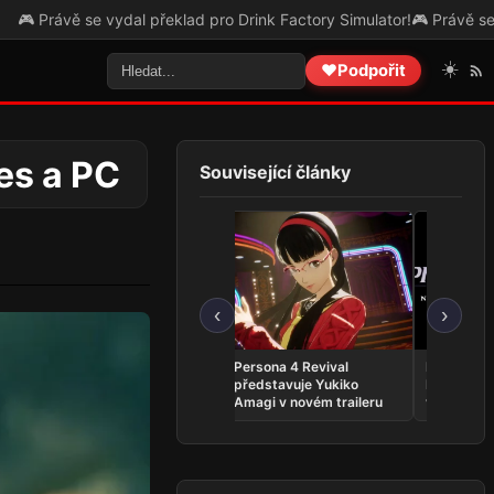
 se vydal překlad pro Drink Factory Simulator!
🎮 Právě se vydal přek
☀️
❤️
Podpořit
es a PC
Související články
‹
›
Whitestrake’s Mayhem se
Persona 4 Revival
Phantom:
vrací do The Elder Scrolls
představuje Yukiko
INFERNO 
Online v kratší podobě
Amagi v novém traileru
vyjde v zá