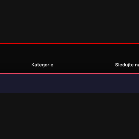
Kategorie
Sledujte n
Novinky
Recenze
enské
Překlady her