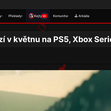
🎮 Právě
y
Překlady
Kejty
Komunita
🕹️ Arkáda
▾
▾
▾
AI
 v květnu na PS5, Xbox Seri