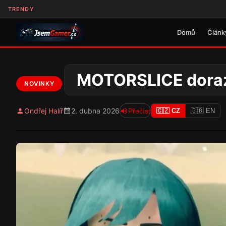
TRENDY
Domů
Článk
MOTORSLICE dorazí
NOVINKY
Ondřej Halíř
2. dubna 2026
Přečíst
🇨🇿 CZ
🇬🇧 EN