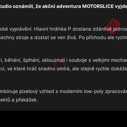
Studio oznámili, že akční adventura MOTORSLICE vyjd
ické vyprávění. Hlavní hrdinka P dostane zdánlivě jedno
chny stroje a dostat se ven živá. Po příchodu ale rychle 
 běhání, šplhání, sklouznutí i souboje s velkými mecha
ci, ve které hráč snadno umírá, ale stejně rychle dokáže
kombinuje pixelový vzhled s moderním low-poly zpracová
jektů a překážek.