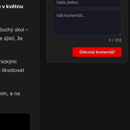
e v květnu
duchý úkol –
zjistí, že
0 / 255
Odeslat komentář
nickými
 likvidovat
ním, a na