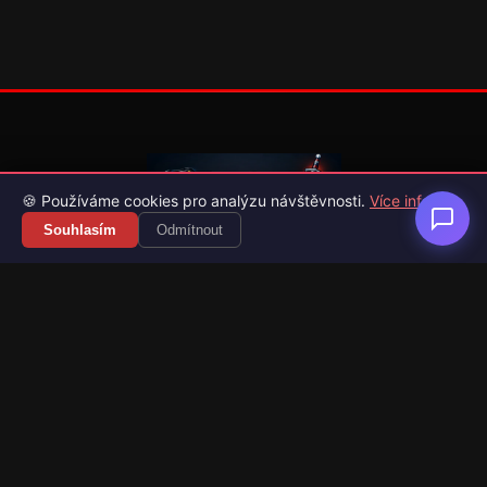
🍪 Používáme cookies pro analýzu návštěvnosti.
Více info
Souhlasím
Odmítnout
Váš průvodce světem videoher. Novinky, recenze a česko-
slovenské překlady her.
Naši partneři
Kategorie
Novinky