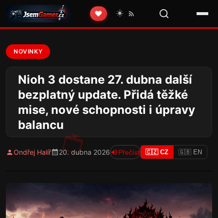
☀️
❤️
NOVINKY
Nioh 3 dostane 27. dubna další
bezplatný update. Přidá těžké
mise, nové schopnosti i úpravy
balancu
Ondřej Halíř
20. dubna 2026
Přečíst
🇨🇿 CZ
🇬🇧 EN