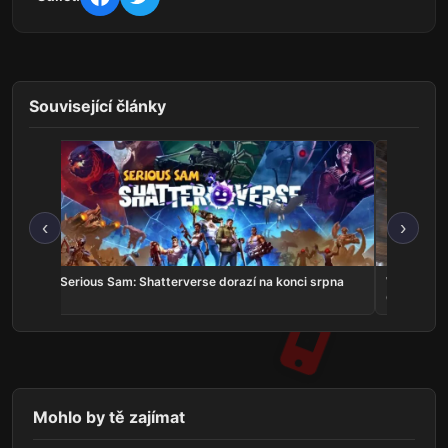
Související články
‹
›
v
Serious Sam: Shatterverse dorazí na konci srpna
Whitestrak
Online v k
Mohlo by tě zajímat