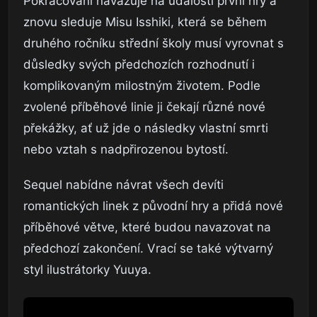
Pokračování navazuje na události první hry a
znovu sleduje Misu Isshiki, která se během
druhého ročníku střední školy musí vyrovnat s
důsledky svých předchozích rozhodnutí i
komplikovaným milostným životem. Podle
zvolené příběhové linie ji čekají různé nové
překážky, ať už jde o následky vlastní smrti
nebo vztah s nadpřirozenou bytostí.
Sequel nabídne návrat všech devíti
romantických linek z původní hry a přidá nové
příběhové větve, které budou navazovat na
předchozí zakončení. Vrací se také výtvarný
styl ilustrátorky Yuuya.