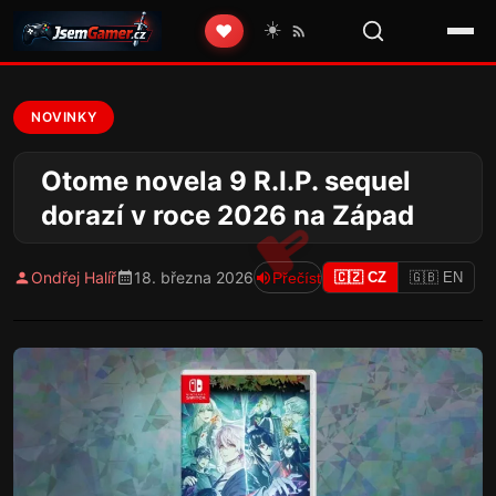
☀️
❤️
NOVINKY
Otome novela 9 R.I.P. sequel
dorazí v roce 2026 na Západ
Ondřej Halíř
18. března 2026
Přečíst
🇨🇿 CZ
🇬🇧 EN