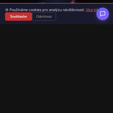
🍪 Používáme cookies pro analýzu návštěvnosti.
Více info
Souhlasím
Odmítnout
Váš průvodce světem videoher. Novinky, recenze a česko-
slovenské překlady her.
Naši partneři
Kategorie
Novinky
Recenze
Překlady her
Sledujte nás