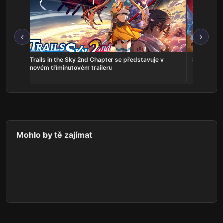
‹
›
ns:
Trails in the Sky 2nd Chapter se představuje v
Serious Sa
he
novém tříminutovém traileru
Mohlo by tě zajímat