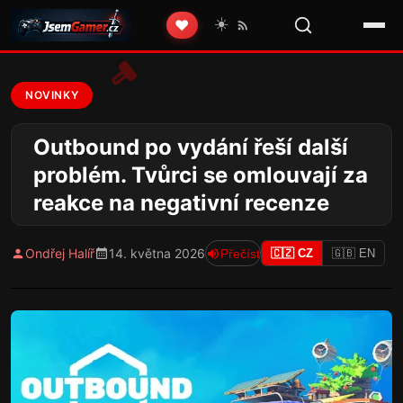
☀️
❤️
NOVINKY
Outbound po vydání řeší další
problém. Tvůrci se omlouvají za
reakce na negativní recenze
Ondřej Halíř
14. května 2026
Přečíst
🇨🇿 CZ
🇬🇧 EN