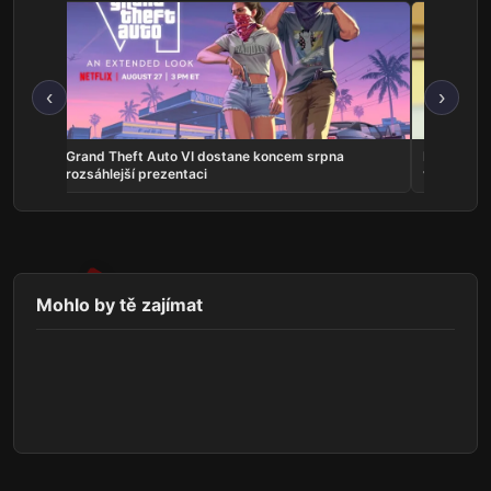
‹
›
na
Grand Theft Auto VI dostane koncem srpna
Představit
rozsáhlejší prezentaci
vlastní ho
Mohlo by tě zajímat