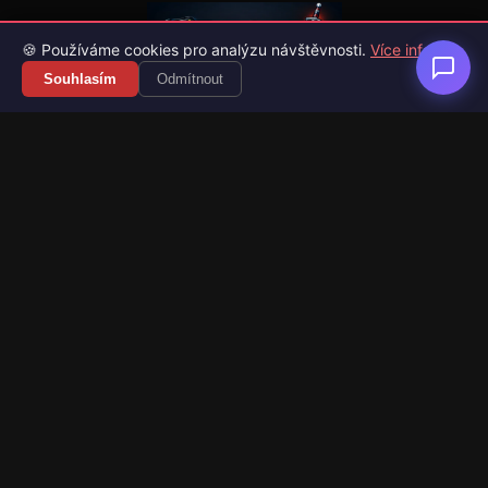
🍪 Používáme cookies pro analýzu návštěvnosti.
Více info
Souhlasím
Odmítnout
Váš průvodce světem videoher. Novinky, recenze a česko-
slovenské překlady her.
Naši partneři
Kategorie
Novinky
Recenze
Překlady her
Sledujte nás