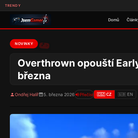
TRENDY
Domů
Článk
NOVINKY
Overthrown opouští Early
března
Ondřej Halíř
5. března 2026
Přečíst
🇨🇿 CZ
🇬🇧 EN