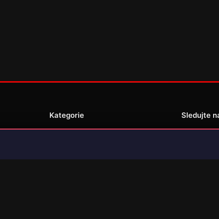
Kategorie
Sledujte n
Novinky
Recenze
enské
Překlady her