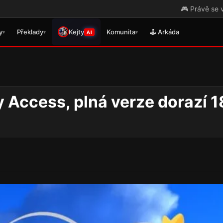
🎮 Právě se vydal přek
y
Překlady
Kejty
Komunita
🕹️ Arkáda
▾
▾
▾
AI
 Access, plná verze dorazí 1