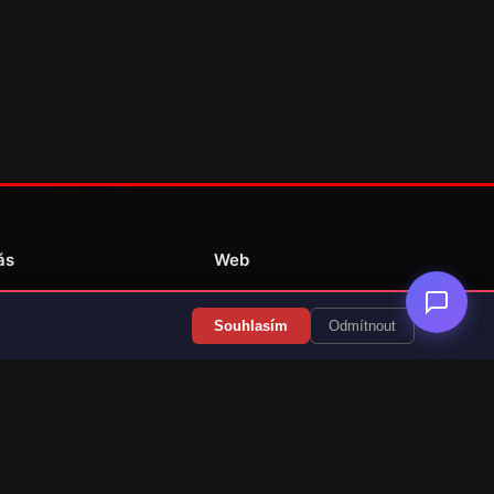
ás
Web
Redakce
Souhlasím
Odmítnout
Překlady her
Kontakt
💝 Podpořit provoz
RSS Články
RSS Překlady