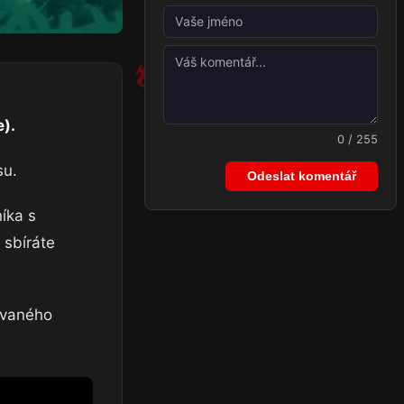
e).
0 / 255
su.
Odeslat komentář
íka s
 sbíráte
ovaného