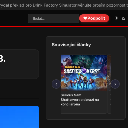
lad pro Drink Factory Simulator!
Věnujte prosím pozornost tomuto o
☀️
❤️
Podpořit
Související články
8.
‹
›
Trails in the Sky 2nd
Serious Sam:
Whitestra
Chapter se představuje v
Shatterverse dorazí na
vrací do T
novém tříminutovém
konci srpna
Online v k
traileru