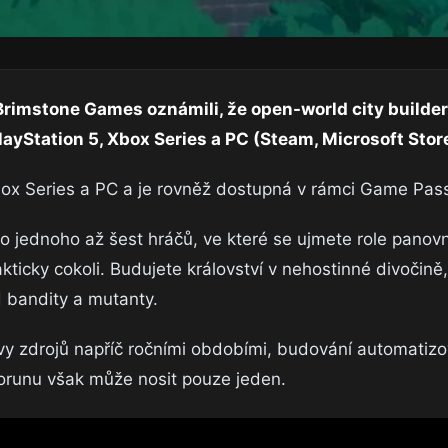
rimstone Games oznámili, že open-world city builder
layStation 5, Xbox Series a PC (Steam, Microsoft Stor
Xbox Series a PC a je rovněž dostupná v rámci Game Pas
o jednoho až šest hráčů, ve které se ujmete role panovn
icky cokoli. Budujete království v nehostinné divočině,
d bandity a mutanty.
ávy zdrojů napříč ročními obdobími, budování automatiz
korunu však může nosit pouze jeden.