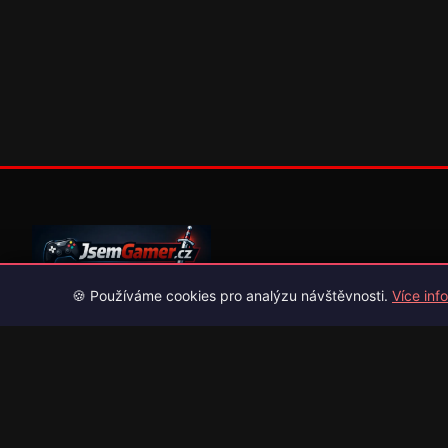
🍪 Používáme cookies pro analýzu návštěvnosti.
Více info
Váš průvodce světem videoher. Novinky, recenze a česko-slov
překlady her.
Naši partneři