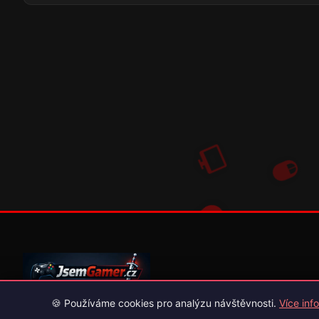
🍪 Používáme cookies pro analýzu návštěvnosti.
Více info
Váš průvodce světem videoher. Novinky, recenze a česko-slov