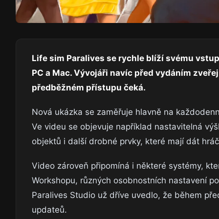
Life sim Paralives se rychle blíží svému vstu
PC a Mac. Vývojáři navíc před vydáním zveřejn
předběžném přístupu čeká.
Nová ukázka se zaměřuje hlavně na každodenní h
Ve videu se objevuje například nastavitelná výš
objektů i další drobné prvky, které mají dát hr
Video zároveň připomíná i některé systémy, kt
Workshopu, různých osobnostních nastavení posta
Paralives Studio už dříve uvedlo, že během pře
updateů.