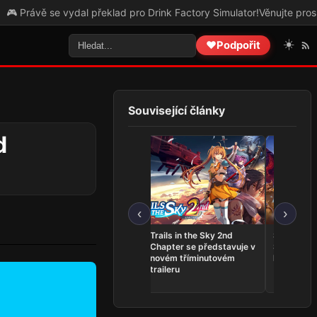
e vydal překlad pro Drink Factory Simulator!
Věnujte prosím pozorno
☀️
❤️
Podpořit
Související články
d
‹
›
THQ Nordic Showcase
Trails in the Sky 2nd
Serious S
2026 přinesl Expeditions:
Chapter se představuje v
Shatterver
Samurai, novinky pro
novém tříminutovém
konci srpn
Gothic i datum Way of the
traileru
Hunter 2