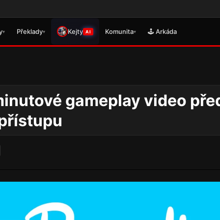
🎮 Právě s
y
Překlady
Kejty
Komunita
🕹️ Arkáda
▾
▾
▾
AI
iminutové gameplay video pře
přístupu