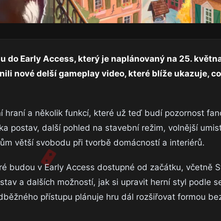
pu do Early Access, který je naplánovaný na 25. květn
ili nové delší gameplay video, které blíže ukazuje, co
raní a několik funkcí, které už teď budí pozornost fa
ka postav, další pohled na stavební režim, volnější umis
áčům větší svobodu při tvorbě domácností a interiérů.
eré budou v Early Access dostupné od začátku, včetně 
v a dalších možností, jak si upravit herní styl podle s
dběžného přístupu plánuje hru dál rozšiřovat formou be