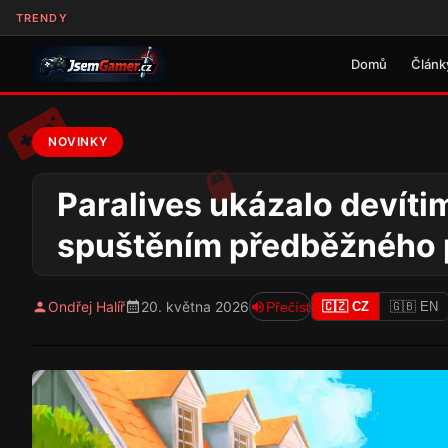
TRENDY
Domů
Článk
NOVINKY
Paralives ukázalo devít
spuštěním předběžného 
Ondřej Halíř
20. května 2026
Přečíst
🇨🇿 CZ
🇬🇧 EN