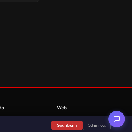
ás
Web
Redakce
Souhlasím
Odmítnout
Překlady her