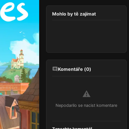
Mohlo by tě zajímat
Komentáře (
0
)
⚠️
Nepodarilo se nacist komentare
Zanechte komentář