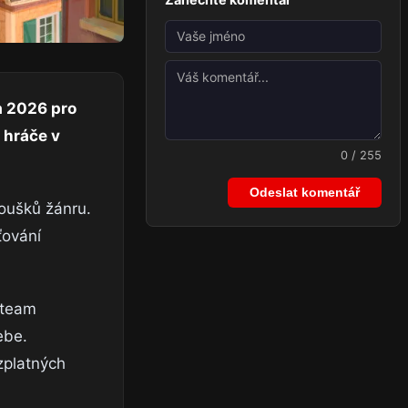
a 2026 pro
 hráče v
0 / 255
Odeslat komentář
noušků žánru.
ťování
Steam
ebe.
zplatných