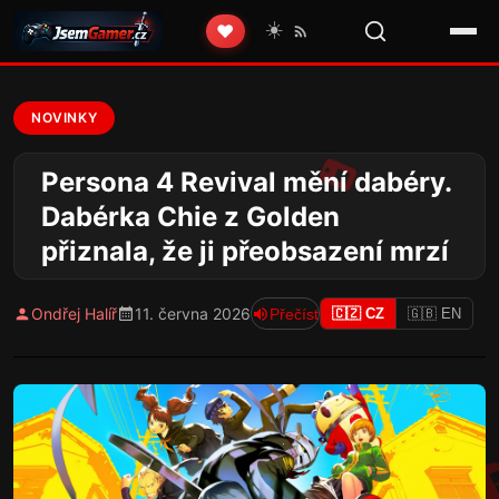
☀️
❤️
NOVINKY
Persona 4 Revival mění dabéry.
Dabérka Chie z Golden
přiznala, že ji přeobsazení mrzí
Ondřej Halíř
11. června 2026
Přečíst
🇨🇿 CZ
🇬🇧 EN