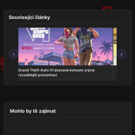
Související články
‹
›
na
Grand Theft Auto VI dostane koncem srpna
Představit
rozsáhlejší prezentaci
vlastní ho
Mohlo by tě zajímat