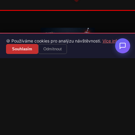
🍪 Používáme cookies pro analýzu návštěvnosti.
Více info
Souhlasím
Odmítnout
Váš průvodce světem videoher. Novinky, recenze a česko-
slovenské překlady her.
Naši partneři
Kategorie
Novinky
Recenze
Překlady her