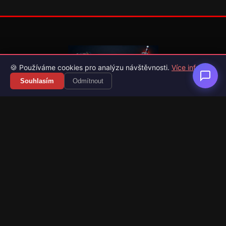
🍪 Používáme cookies pro analýzu návštěvnosti.
Více info
Souhlasím
Odmítnout
Váš průvodce světem videoher. Novinky, recenze a česko-
slovenské překlady her.
Naši partneři
Kategorie
Novinky
Recenze
Překlady her