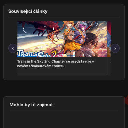
Související články
‹
›
ns:
Trails in the Sky 2nd Chapter se představuje v
Serious Sa
he
novém tříminutovém traileru
Mohlo by tě zajímat