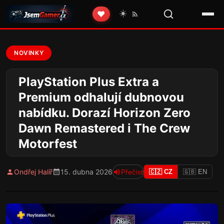
☀️
❤️
NOVINKY
PlayStation Plus Extra a
Premium odhalují dubnovou
nabídku. Dorazí Horizon Zero
Dawn Remastered i The Crew
Motorfest
Ondřej Halíř
15. dubna 2026
Přečíst
🇨🇿 CZ
🇬🇧 EN