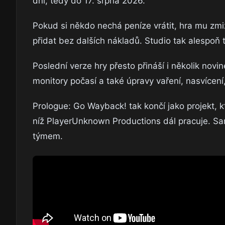
dní, tedy do 17. srpna 2026.
Pokud si někdo nechá peníze vrátit, hra mu zmiz
přidat bez dalších nákladů. Studio tak alespoň 
Poslední verze hry přesto přináší i několik nov
monitory počasí a také úpravy vaření, nasvícení
Prologue: Go Wayback! tak končí jako projekt, k
níž PlayerUnknown Productions dál pracuje. Sa
týmem.