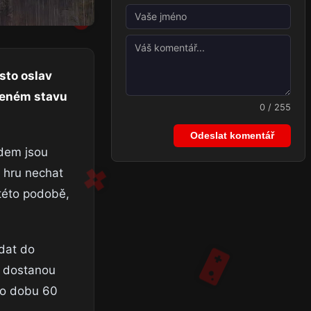
sto oslav
nčeném stavu
0 / 255
Odeslat komentář
odem jsou
i hru nechat
 této podobě,
idat do
íc dostanou
po dobu 60