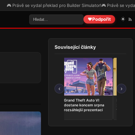
e vydal překlad pro Builder Simulator!
🎮 Právě se vydal překlad pro 
☀️
❤️
Podpořit
Související články
‹
›
VHS horor The Skin
Grand Theft Auto VI
Představit
Stapler je nyní dostupný
dostane koncem srpna
z Kingdom
na Steamu
rozsáhlejší prezentaci
vlastní ho