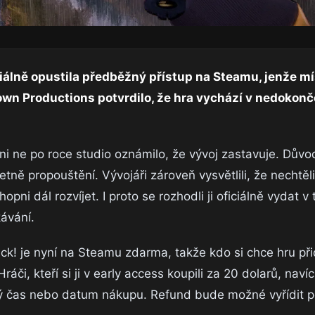
iálně opustila předběžný přístup na Steamu, jenže mí
nown Productions potvrdilo, že hra vychází v nedoko
 ani ne po roce studio oznámilo, že vývoj zastavuje. Dův
tně propouštění. Vývojáři zároveň vysvětlili, že nechtěl
pni dál rozvíjet. I proto se rozhodli ji oficiálně vydat v
ávání.
k! je nyní na Steamu zdarma, takže kdo si chce hru př
áči, kteří si ji v early access koupili za 20 dolarů, nav
ý čas nebo datum nákupu. Refund bude možné vyřídit 