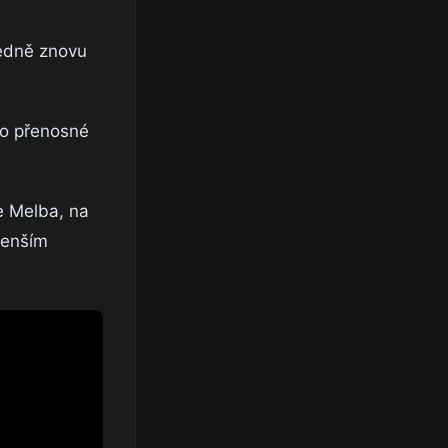
ledně znovu
ako přenosné
ie Melba, na
menším