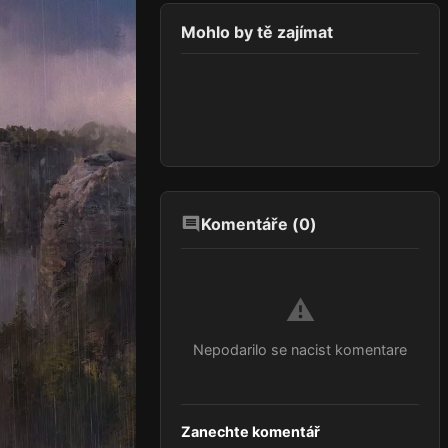
Mohlo by tě zajímat
Komentáře (
0
)
⚠️
Nepodarilo se nacist komentare
Zanechte komentář