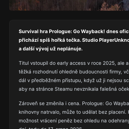
Survival hra Prologue: Go Wayback! dnes ofic
přichází spíš hořká tečka. Studio PlayerUnk
a další vývoj už neplánuje.
Titul vstoupil do early access v roce 2025, ale
těžká rozhodnutí ohledně budoucnosti firmy, vče
dál v předběžném přístupu, když už ji nejsou scho
aby na stránce Steamu nevznikala falešná oček
Zároveň se změnila i cena. Prologue: Go Waybac
knihovny natrvalo, může to udělat bez placení. Hr
možnost vrácení peněz bez ohledu na odehran