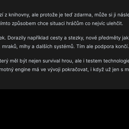
í z knihovny, ale protože je teď zdarma, může si ji nás
tímto způsobem chce situaci hráčům co nejvíc ulehčit.
inek. Dorazily například cesty a stezky, nové předměty j
, mraků, mlhy a dalších systémů. Tím ale podpora končí.
terý měl být nejen survival hrou, ale i testem technolog
motný engine má ve vývoji pokračovat, i když už jen s 