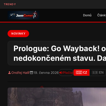
TRENDY
Domů
Článk
NOVINKY
Prologue: Go Wayback! o
nedokončeném stavu. Dal
Ondřej Halíř
19. června 2026
Přečíst
🇨🇿 CZ
🇬🇧 EN