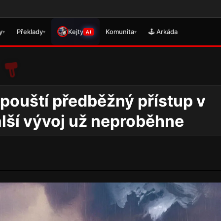
🎮 Právě s
y
Překlady
Kejty
Komunita
🕹️ Arkáda
▾
▾
▾
AI
pouští předběžný přístup v
ší vývoj už neproběhne