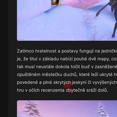
Zatímco hratelnost a postavy fungují na jednič
je, že titul v základu nabízí pouhé dvě mapy, 
tak musí neustále dokola točit buď v zasněžené
opuštěném městečku duchů, které leží ukryté h
povedené a plné skrytých jeskyní či vyvýšených r
hru v očích recenzenta zbytečně sráží dolů.