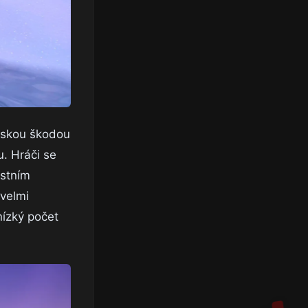
ovskou škodou
u. Hráči se
astním
 velmi
nízký počet