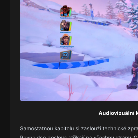
Audiovizuální 
Samostatnou kapitolu si zaslouží technické zpr
Reynoldse doslova stříkají na všechny strany. Ce