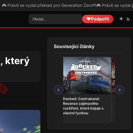
neration Zero®!
🎮 Právě se vydal překlad pro The Skin Stapler!
🎮 P
☀️
❤️
Podpořit
Související články
, který
‹
›
This Bed We Made: Lost
Docked: Contraband:
The Mound
and Found – Recenze
Recenze zajímavého
Cthulhu: 
milého návratu pokojské
rozšíření, které bojuje s
slibného h
Sofie
vlastní fyzikou
utopeného