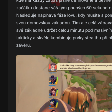
kde má každý zápas jasně definované a pevně 
začátku dostane váš tým pouhých 60 sekund na t
Následuje napínavá fáze lovu, kdy musíte s pomo
svou domovskou základnu. Tím ale celá zábava t
své základně udržet celou minutu pod masivním
takticky a skvěle kombinuje prvky stealthu při
závěru.