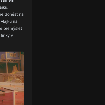
Na samém
ajku.
čně donést na
 vlajku na
če přemýšlet
linky v