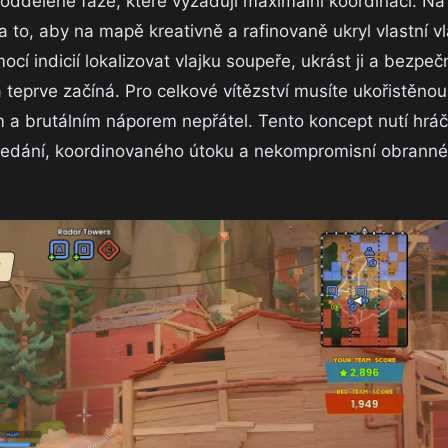
oddělené fáze, které vyžadují maximální koordinaci. 
o, aby na mapě kreativně a rafinovaně ukryl vlastní vl
cí indicií lokalizovat vlajku soupeře, ukrást ji a bezpe
eprve začíná. Pro celkové vítězství musíte ukořistěnou
 a brutálním náporem nepřátel. Tento koncept nutí hrá
 hledání, koordinovaného útoku a nekompromisní obranné 