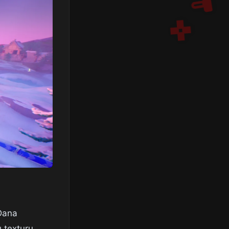
 Dana
u texturu