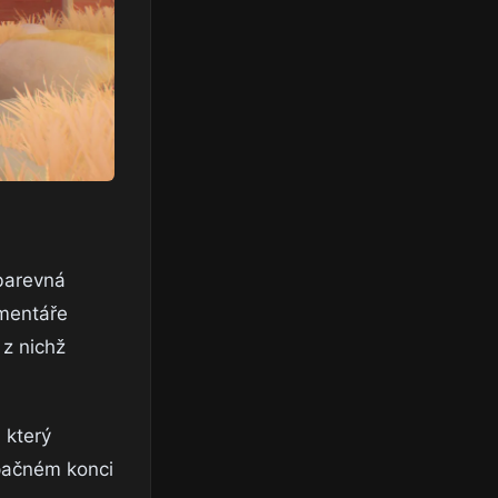
 barevná
omentáře
 z nichž
 který
opačném konci