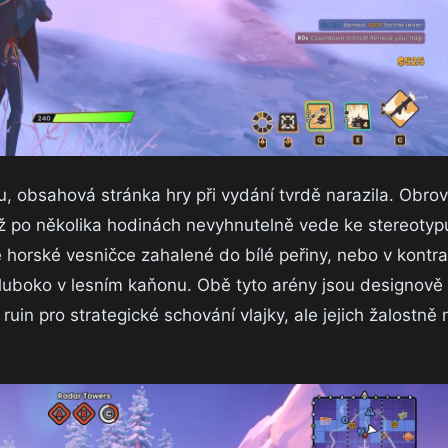
ku, obsahová stránka hry při vydání tvrdě narazila. Obr
což po několika hodinách nevyhnutelně vede ke stereotyp
 horské vesničce zahalené do bílé peřiny, nebo v kontr
luboko v lesním kaňonu. Obě tyto arény jsou designově
uin pro strategické schování vlajky, ale jejich žalostně 