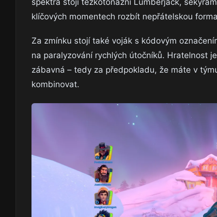
spektra stojí těžkotonážní Lumberjack, sekyram
klíčových momentech rozbít nepřátelskou formaci
Za zmínku stojí také voják s kódovým označením
na paralyzování rychlých útočníků. Hratelnost j
zábavná – tedy za předpokladu, že máte v týmu
kombinovat.