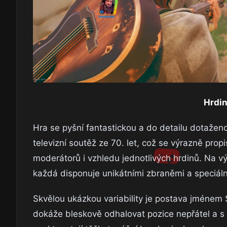
Hrdin
Hra se pyšní fantastickou a do detailu dotaženo
televizní soutěž ze 70. let, což se výrazně pro
moderátorů i vzhledu jednotlivých hrdinů. Na v
každá disponuje unikátními zbraněmi a speciál
Skvělou ukázkou variability je postava jménem
dokáže bleskově odhalovat pozice nepřátel a s