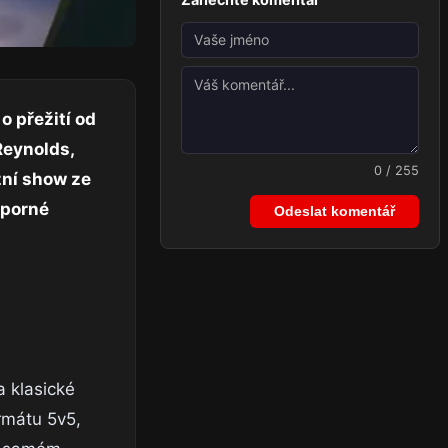
o přežití od
Reynolds,
0 / 255
izní show ze
sporné
Odeslat komentář
a klasické
rmátu 5v5,