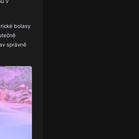
ou v
trické bolasy
kutečně
tav správně