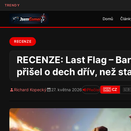
TRENDY
Domů
Článk
RECENZE
RECENZE: Last Flag – Ba
přišel o dech dřív, než sta
Richard Kopecký
27. května 2026
Přečíst
🇨🇿 CZ
🇬