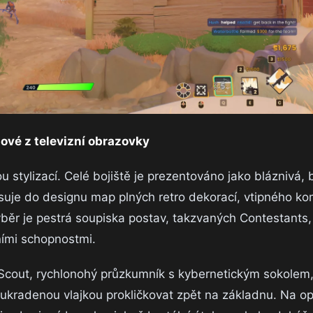
ové z televizní obrazovky
u stylizací. Celé bojiště je prezentováno jako bláznivá,
pisuje do designu map plných retro dekorací, vtipného k
ýběr je pestrá soupiska postav, takzvaných Contestants,
ními schopnostmi.
 Scout, rychlonohý průzkumník s kybernetickým sokolem,
 ukradenou vlajkou prokličkovat zpět na základnu. Na 