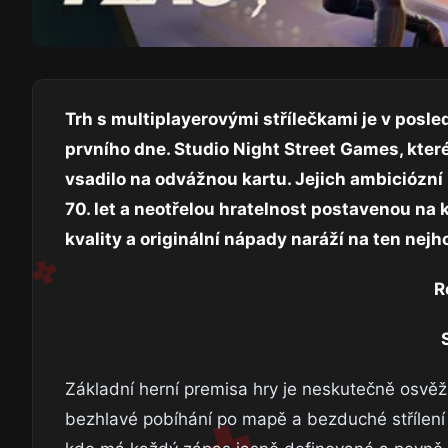
Trh s multiplayerovými střílečkami je v posle
prvního dne. Studio Night Street Games, kter
vsadilo na odvážnou kartu. Jejich ambiciózní p
70. let a neotřelou hratelnost postavenou na
kvality a originální nápady naráží na ten nej
R
Základní herní premisa hry je neskutečně osvěž
bezhlavé pobíhání po mapě a bezduché střílení 