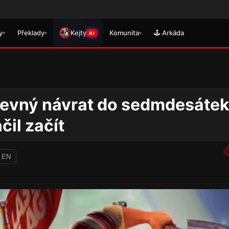
🎮 Právě se vydal překlad pro Ge
y
Překlady
Kejty
Komunita
🕹️ Arkáda
▾
▾
▾
AI
revný návrat do sedmdesátek
čil začít
 EN