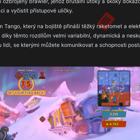
i ozbrojený brawler, jehož brutální útoky a skoky dokáž
 a vyčistit přístupové uličky.
 Tango, který na bojiště přináší těžký raketomet a elek
e díky těmto rozdílům velmi variabilní, dynamická a nes
 lidi, se kterými můžete komunikovat a schopnosti pos