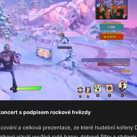
koncert s podpisem rockové hvězdy
acování a celková prezentace, ze které hudební kořeny
lkový vizuál využívá syté barvy, dobové filtry a stylovo