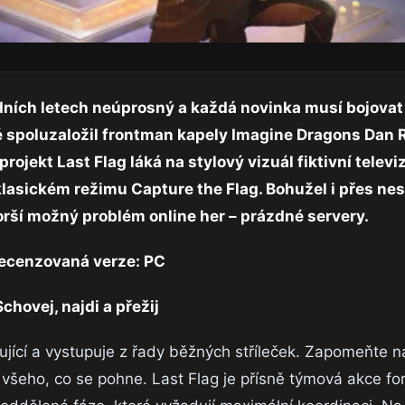
dních letech neúprosný a každá novinka musí bojovat 
é spoluzaložil frontman kapely Imagine Dragons Dan 
rojekt Last Flag láká na stylový vizuál fiktivní telev
 klasickém režimu Capture the Flag. Bohužel i přes ne
horší možný problém online her – prázdné servery.
ecenzovaná verze: PC
Schovej, najdi a přežij
ující a vystupuje z řady běžných stříleček. Zapomeňte n
všeho, co se pohne. Last Flag je přísně týmová akce fo