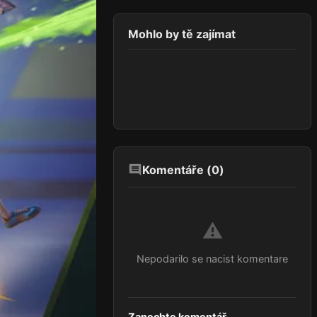
Mohlo by tě zajímat
Komentáře (
0
)
⚠️
Nepodarilo se nacist komentare
Zanechte komentář