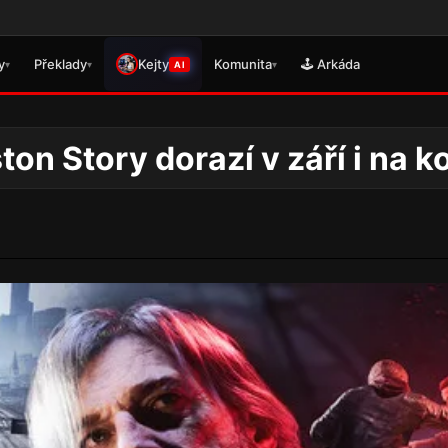
🎮 Právě
y
Překlady
Kejty
Komunita
🕹️ Arkáda
▾
▾
▾
AI
on Story dorazí v září i na k