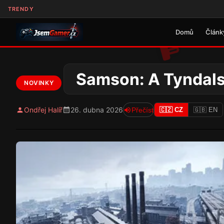
TRENDY
Domů
Článk
Samson: A Tyndalst
NOVINKY
Ondřej Halíř
26. dubna 2026
Přečíst
🇨🇿 CZ
🇬🇧 EN