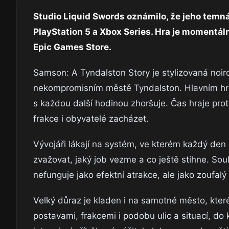
Studio Liquid Swords oznámilo, že jeho temná
PlayStation 5 a Xbox Series. Hra je momentá
Epic Games Store.
Samson: A Tyndalston Story je stylizovaná noirov
nekompromisním městě Tyndalston. Hlavním hrd
s každou další hodinou zhoršuje. Čas hraje pro
frakce i obyvatelé zacházet.
Vývojáři lákají na systém, ve kterém každý den 
zvažovat, jaký job vezme a co ještě stihne. Sou
nefunguje jako efektní atrakce, ale jako zoufalý n
Velký důraz je kladen i na samotné město, které
postavami, frakcemi i podobu ulic a situací, do