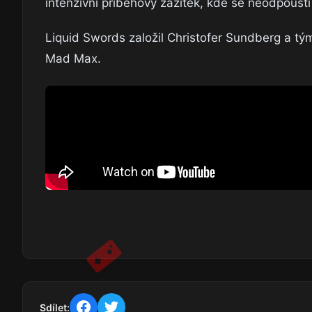
intenzivní příběhový zážitek, kde se neodpouští
Liquid Swords založil Christofer Sundberg a tým t
Mad Max.
Sdílet: