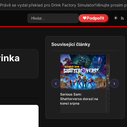
ydal překlad pro Drink Factory Simulator!
Věnujte prosím pozornost 
☀️
❤️
Podpořit
Související články
vinka
‹
›
Trails in the Sky 2nd
Serious Sam:
Whitestra
Chapter se představuje v
Shatterverse dorazí na
vrací do T
novém tříminutovém
konci srpna
Online v k
traileru