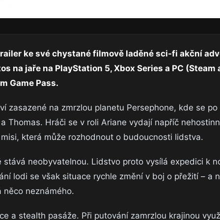
railer ke své chystané filmově laděné sci-fi akční ad
tos na jaře na PlayStation 5, Xbox Series a PC (Steam 
ném Game Pass.
tví zasazené na zmrzlou planetu Persephone, kde se po 
 Thomas. Hráči se v roli Ariane vydají napříč nehostinn
 misi, která může rozhodnout o budoucnosti lidstva.
stává neobyvatelnou. Lidstvo proto vysílá expedici k 
ní lodi se však situace rychle změní v boj o přežití – a 
há něco neznámého.
e a stealth pasáže. Při putování zamrzlou krajinou využ