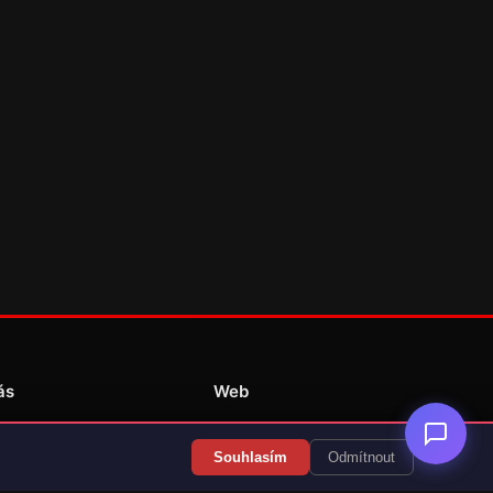
ás
Web
Redakce
Souhlasím
Odmítnout
Překlady her