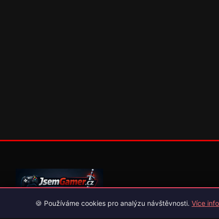
🍪 Používáme cookies pro analýzu návštěvnosti.
Více info
Váš průvodce světem videoher. Novinky, recenze a česko-slov
překlady her.