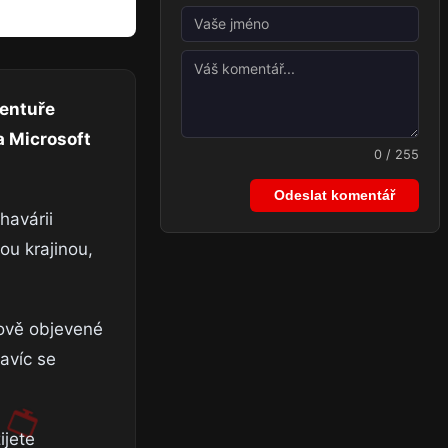
ventuře
a Microsoft
0 / 255
Odeslat komentář
havárii
ou krajinou,
nově objevené
navíc se
ijete