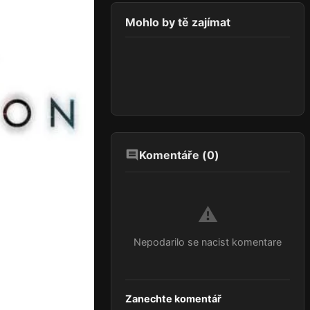
Mohlo by tě zajímat
Komentáře (
0
)
⚠️
Nepodarilo se nacist komentare
Zanechte komentář