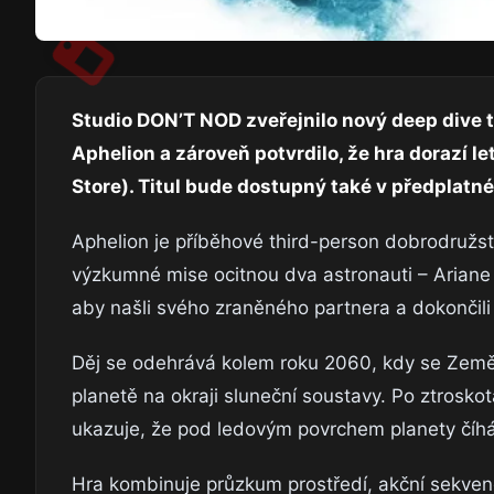
Studio DON’T NOD zveřejnilo nový deep dive t
Aphelion a zároveň potvrdilo, že hra dorazí le
Store). Titul bude dostupný také v předplat
Aphelion je příběhové third-person dobrodružs
výzkumné mise ocitnou dva astronauti – Ariane a
aby našli svého zraněného partnera a dokončili
Děj se odehrává kolem roku 2060, kdy se Země 
planetě na okraji sluneční soustavy. Po ztroskotá
ukazuje, že pod ledovým povrchem planety čí
Hra kombinuje průzkum prostředí, akční sekvenc