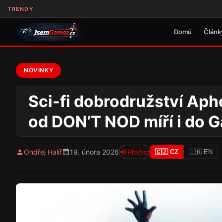
TRENDY
Domů
Článk
NOVINKY
Sci-fi dobrodružství Aphe
od DON’T NOD míří i do 
Ondřej Halíř
19. února 2026
Přečíst
🇨🇿 CZ
🇬🇧 EN