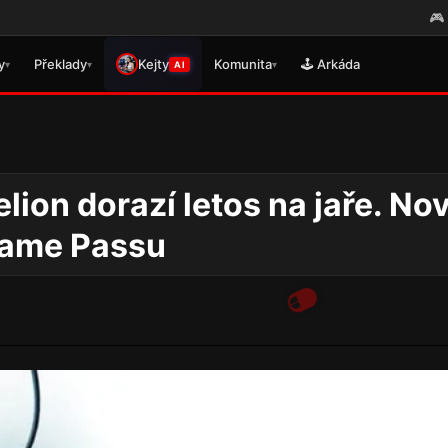
🎮 Právě se v
y
Překlady
Kejty
Komunita
🕹️ Arkáda
▾
▾
▾
AI
lion dorazí letos na jaře. No
Game Passu