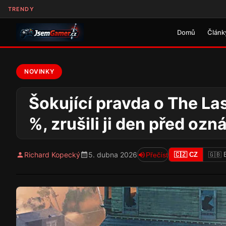
TRENDY
Domů
Článk
NOVINKY
Šokující pravda o The Las
%, zrušili ji den před oz
Richard Kopecký
5. dubna 2026
Přečíst
🇨🇿 CZ
🇬🇧 