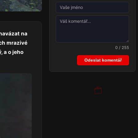
 navázat na
rch mrazivé
0 / 255
, a o jeho
Odeslat komentář