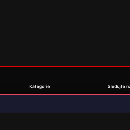
Kategorie
Sledujte n
Novinky
Recenze
enské
Překlady her