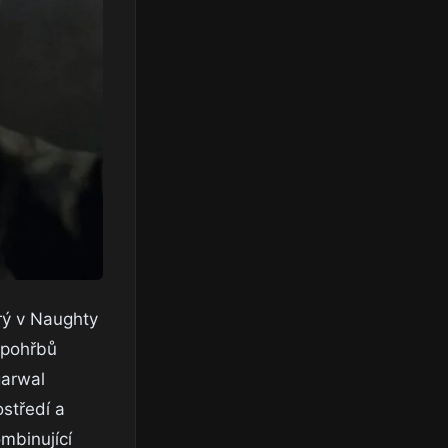
rý v Naughty
h pohřbů
garwal
středí a
ombinující