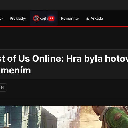
🎮 Právě se
y
Překlady
Kejty
Komunita
🕹️ Arkáda
▾
▾
▾
AI
t of Us Online: Hra byla hoto
námením
EN