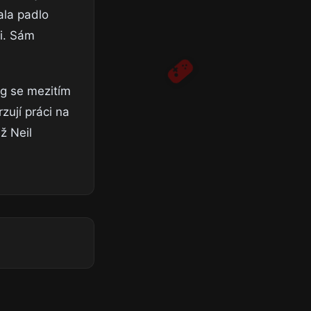
ala padlo
ti. Sám
og se mezitím
zují práci na
ž Neil