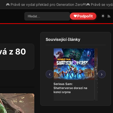
 vydal překlad pro Generation Zero®!
🎮 Právě se vydal překlad pro T
☀️
❤️
Podpořit
Související články
vá z 80
‹
›
Trails in the Sky 2nd
Serious Sam:
Whitestra
Chapter se představuje v
Shatterverse dorazí na
vrací do T
novém tříminutovém
konci srpna
Online v k
traileru