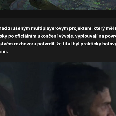
í nad zrušeným multiplayerovým projektem, který měl
roky po oficiálním ukončení vývoje, vyplouvají na pov
stvém rozhovoru potvrdil, že titul byl prakticky hotový
emi.