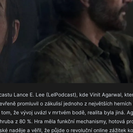
castu Lance E. Lee (LelPodcast), kde Vinit Agarwal, kte
evřeně promluvil o zákulisí jednoho z největších herníc
tom, že vývoj uvázl v mrtvém bodě, realita byla jiná. A
 zhruba z 80 %. Hra měla funkční mechanismy, hotová pro
ské naděje a věřil, že půjde o revoluční online zážitek k