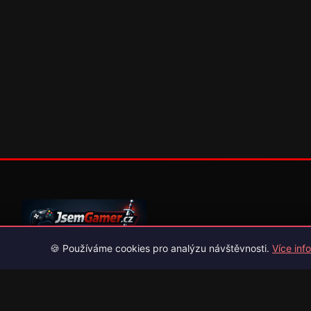
🍪 Používáme cookies pro analýzu návštěvnosti.
Více info
Váš průvodce světem videoher. Novinky, recenze a česko-slov
překlady her.
Naši partneři