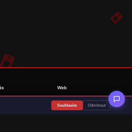
ás
Web
Redakce
Souhlasím
Odmítnout
Překlady her
Kontakt
💝 Podpořit provoz