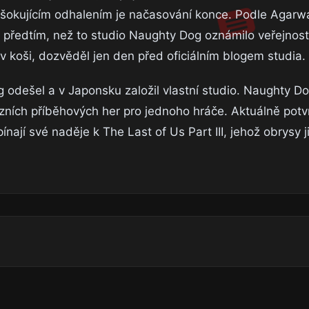
Nejšokujícím odhalením je načasování konce. Podle Agarw
 předtím, než to studio Naughty Dog oznámilo veřejnos
 v koši, dozvěděl jen den před oficiálním blogem studia.
g odešel a v Japonsku založil vlastní studio. Naughty D
ózních příběhových her pro jednoho hráče. Aktuálně potvr
nají své naděje k The Last of Us Part III, jehož obrysy ji