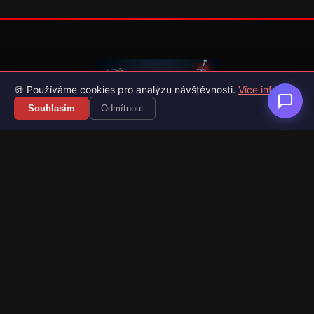
🍪 Používáme cookies pro analýzu návštěvnosti.
Více info
Souhlasím
Odmítnout
Váš průvodce světem videoher. Novinky, recenze a česko-
slovenské překlady her.
Naši partneři
Kategorie
Novinky
Recenze
Překlady her