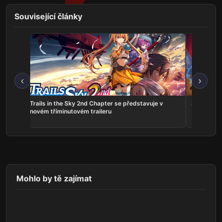
Související články
‹
›
ns:
Trails in the Sky 2nd Chapter se představuje v
Serious Sa
he
novém tříminutovém traileru
Mohlo by tě zajímat