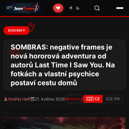
☀️
❤️
NOVINKY
SOMBRAS: negative frames je
nová hororová adventura od
autorů Last Time I Saw You. Na
fotkách a vlastní psychice
postaví cestu domů
Ondřej Halíř
21. května 2026
Přečíst
🇨🇿 CZ
🇬🇧 EN