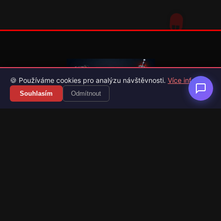
🍪 Používáme cookies pro analýzu návštěvnosti.
Více info
Souhlasím
Odmítnout
Váš průvodce světem videoher. Novinky, recenze a česko-
slovenské překlady her.
Naši partneři
Kategorie
Novinky
Recenze