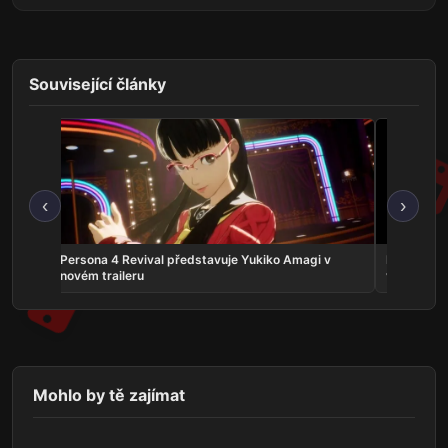
Související články
‹
›
crolls
Persona 4 Revival představuje Yukiko Amagi v
Phantom:
novém traileru
vyjde v zá
Mohlo by tě zajímat