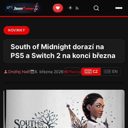
☀️
❤️
NOVINKY
South of Midnight dorazí na
PS5 a Switch 2 na konci března
Ondřej Halíř
8. března 2026
Přečíst
🇨🇿 CZ
🇬🇧 EN