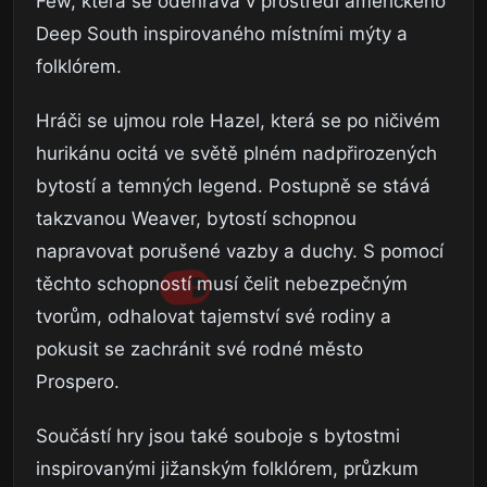
Few, která se odehrává v prostředí amerického
Deep South inspirovaného místními mýty a
folklórem.
Hráči se ujmou role Hazel, která se po ničivém
hurikánu ocitá ve světě plném nadpřirozených
bytostí a temných legend. Postupně se stává
takzvanou Weaver, bytostí schopnou
napravovat porušené vazby a duchy. S pomocí
těchto schopností musí čelit nebezpečným
tvorům, odhalovat tajemství své rodiny a
pokusit se zachránit své rodné město
Prospero.
Součástí hry jsou také souboje s bytostmi
inspirovanými jižanským folklórem, průzkum