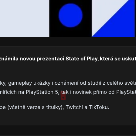
námila novou prezentaci State of Play, která se uskut
nky, gameplay ukázky i oznámení od studií z celého svět
mířících na PlayStation 5, tak i novinek přímo od PlaySta
 (včetně verze s titulky), Twitchi a TikToku.