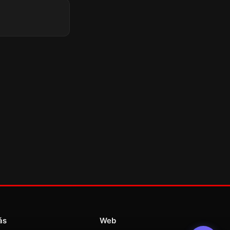
ás
Web