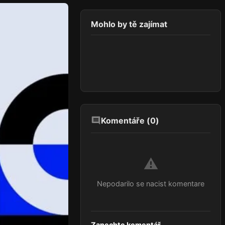
Mohlo by tě zajímat
Komentáře (
0
)
⚠️
Nepodarilo se nacist komentare
Zanechte komentář