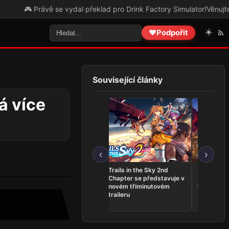
🎮 Právě se vydal překlad pro Drink Factory Simulator!
Věnujte prosí
☀️
❤️
Podpořit
Související články
á více
‹
›
THQ Nordic Showcase
Trails in the Sky 2nd
Serious S
2026 přinesl Expeditions:
Chapter se představuje v
Shatterver
Samurai, novinky pro
novém tříminutovém
konci srpn
Gothic i datum Way of the
traileru
Hunter 2