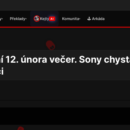
y
Překlady
Kejty
Komunita
🕹️ Arkáda
▾
▾
▾
AI
í 12. února večer. Sony chyst
i