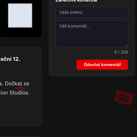
0 / 255
eční 12.
Odeslat komentář
a. Dočkat se
tion Studios.