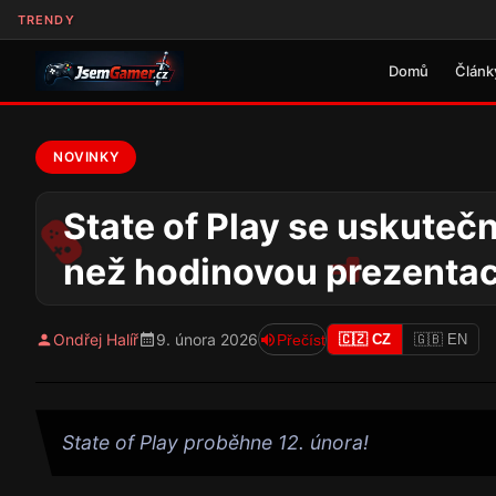
TRENDY
Domů
Článk
NOVINKY
State of Play se uskutečn
než hodinovou prezentac
Ondřej Halíř
9. února 2026
Přečíst
🇨🇿 CZ
🇬🇧 EN
State of Play proběhne 12. února!