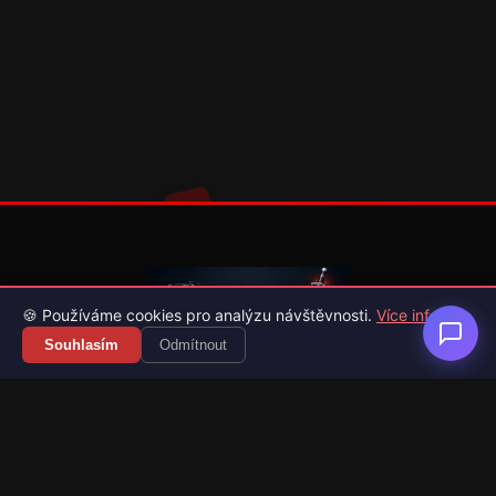
🍪 Používáme cookies pro analýzu návštěvnosti.
Více info
Souhlasím
Odmítnout
Váš průvodce světem videoher. Novinky, recenze a česko-
slovenské překlady her.
Naši partneři