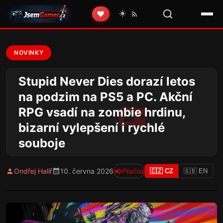
☀️
❤️
NOVINKY
Stupid Never Dies dorazí letos
na podzim na PS5 a PC. Akční
RPG vsadí na zombie hrdinu,
bizarní vylepšení i rychlé
souboje
Ondřej Halíř
10. června 2026
Přečíst
🇨🇿 CZ
🇬🇧 EN