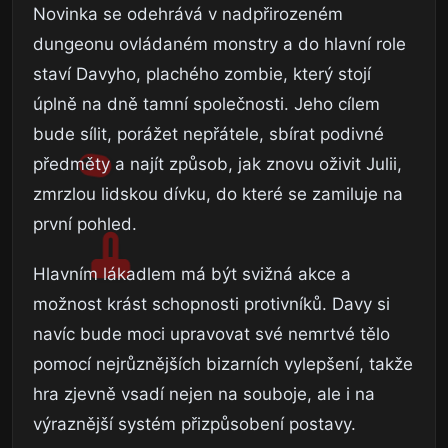
Novinka se odehrává v nadpřirozeném
dungeonu ovládaném monstry a do hlavní role
staví Davyho, plachého zombie, který stojí
úplně na dně tamní společnosti. Jeho cílem
bude sílit, porážet nepřátele, sbírat podivné
předměty a najít způsob, jak znovu oživit Julii,
zmrzlou lidskou dívku, do které se zamiluje na
první pohled.
Hlavním lákadlem má být svižná akce a
možnost krást schopnosti protivníků. Davy si
navíc bude moci upravovat své nemrtvé tělo
pomocí nejrůznějších bizarních vylepšení, takže
hra zjevně vsadí nejen na souboje, ale i na
výraznější systém přizpůsobení postavy.