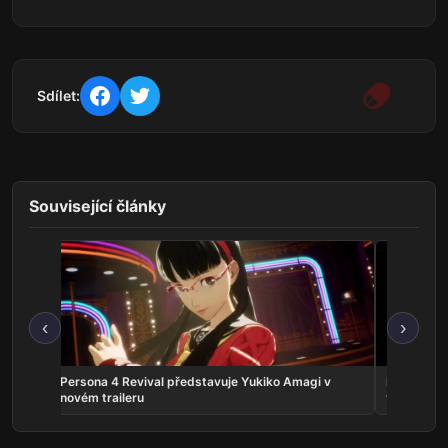
Sdílet:
Související články
‹
›
crolls
Persona 4 Revival představuje Yukiko Amagi v
Phantom:
novém traileru
vyjde v zá