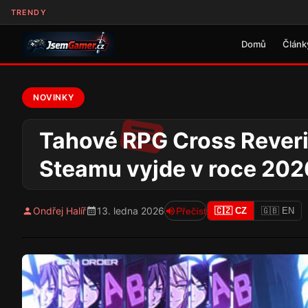
TRENDY
Domů
Článk
NOVINKY
Tahové RPG Cross Reverie
Steamu vyjde v roce 202
Ondřej Halíř
13. ledna 2026
Přečíst
🇨🇿 CZ
🇬🇧 EN