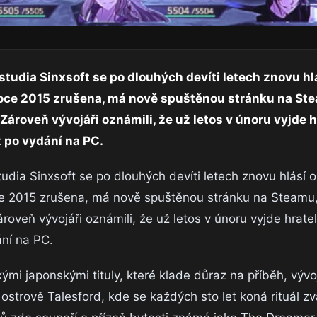
udia Sinxsoft se po dlouhých devíti letech znovu hlá
 roce 2015 zrušena, má nově spuštěnou stránku na Ste
ároveň vývojáři oznámili, že už letos v únoru vyjde 
 po vydání na PC.
ia Sinxsoft se po dlouhých devíti letech znovu hlásí o
oce 2015 zrušena, má nově spuštěnou stránku na Steamu,
roveň vývojáři oznámili, že už letos v únoru vyjde hrat
ní na PC.
ými japonskými tituly, které klade důraz na příběh, vývo
strově Talesford, kde se každých sto let koná rituál zva