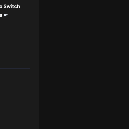
o Switch
a
☛