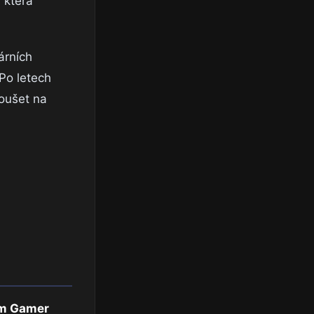
 která
árních
Po letech
koušet na
em Gamer