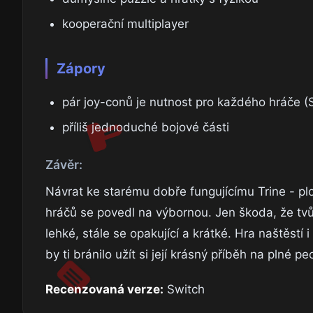
kooperační multiplayer
Zápory
pár joy-conů je nutnost pro každého hráče (
příliš jednoduché bojové části
Závěr:
Návrat ke starému dobře fungujícímu Trine - plo
hráčů se povedl na výbornou. Jen škoda, že tvůrc
lehké, stále se opakující a krátké. Hra naštěstí
by ti bránilo užít si její krásný příběh na plné pe
Recenzovaná verze:
Switch