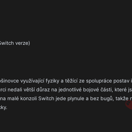
Switch verze)
šinovce využívající fyziky a těžící ze spolupráce postav
i nedali větší důraz na jednotlivé bojové části, které jso
 i na malé konzoli Switch jede plynule a bez bugů, takže n
cky.