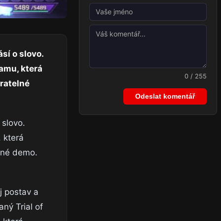
sí o slovo.
amu, která
0 / 255
hratelné
Odeslat komentář
 slovo.
 která
elné demo.
j postav a
ný Trial of