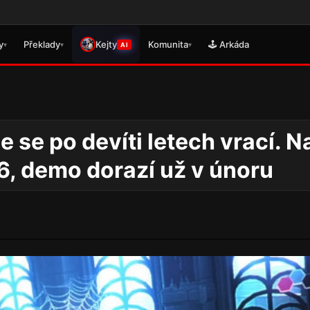
🎮 Právě se 
y
Překlady
Kejty
Komunita
🕹️ Arkáda
▾
▾
▾
AI
 se po devíti letech vrací. N
6, demo dorazí už v únoru