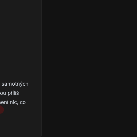
 i samotných
u příliš
ení nic, co