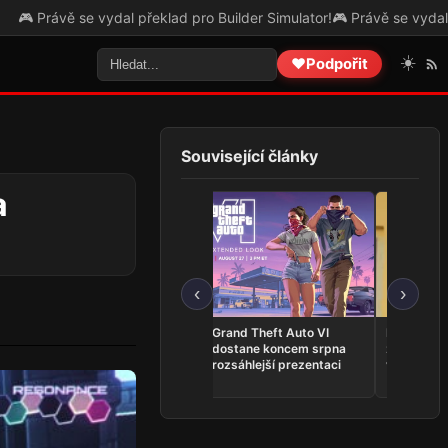
vydal překlad pro Builder Simulator!
🎮 Právě se vydal překlad pro Th
☀️
❤️
Podpořit
Související články
a
‹
›
VHS horor The Skin
Grand Theft Auto VI
Představit
Stapler je nyní dostupný
dostane koncem srpna
z Kingdom
na Steamu
rozsáhlejší prezentaci
vlastní ho