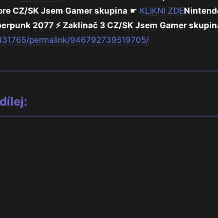
ore CZ/SK Jsem Gamer skupina
☛
KLIKNI ZDE
Nintend
erpunk 2077 ⚡ Zaklínač 3 CZ/SK Jsem Gamer skupin
431765/permalink/946792739519705/
ílej: