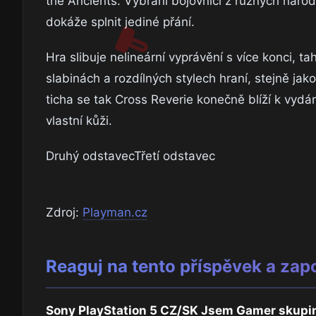
the Ancients. Vybraní bojovníci z různých náro
dokáže splnit jediné přání.
Hra slibuje nelineární vyprávění s více konci,
slabinách a rozdílných stylech hraní, stejně j
ticha se tak Cross Reverie konečně blíží k vydá
vlastní kůži.
Druhý odstavecTřetí odstavec
Zdroj:
Playman.cz
Reaguj na tento příspěvek a zap
Sony PlayStation 5 CZ/SK Jsem Gamer skupi