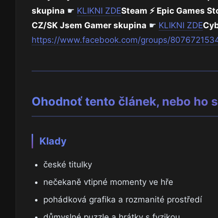
skupina
☛
KLIKNI ZDE
Steam ⚡ Epic Games St
CZ/SK Jsem Gamer skupina
☛
KLIKNI ZDE
Cyb
https://www.facebook.com/groups/807672153
Ohodnoť tento článek, nebo ho sd
Klady
české titulky
nečekaně vtipné momenty ve hře
pohádková grafika a rozmanité prostředí
důmyslné puzzle a hrátky s fyzikou