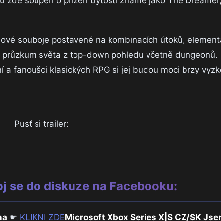
dů zde soupeří o přízeň bytosti známé jako The Dreamer,
 tahové souboje postavené na kombinacích útoků, element
ako průzkum světa z top-down pohledu včetně dungeonů. 
ní a fanoušci klasických RPG si jej budou moci brzy vyz
Pusť si trailer:
oj se do diskuze na Facebooku:
na
☛
KLIKNI ZDE
Microsoft Xbox Series X|S CZ/SK Js