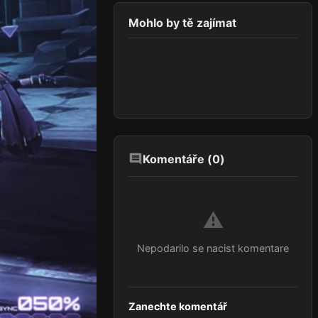
Mohlo by tě zajímat
Komentáře (
0
)
⚠️
Nepodarilo se nacist komentare
Zanechte komentář