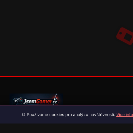
🍪 Používáme cookies pro analýzu návštěvnosti.
Více info
Váš průvodce světem videoher. Novinky, recenze a česko-slov
překlady her.