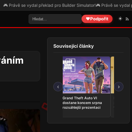
se vydal překlad pro Builder Simulator!
🎮 Právě se vydal překlad pro
☀️
❤️
Podpořit
Související články
váním
‹
›
VHS horor The Skin
Grand Theft Auto VI
Představit
Stapler je nyní dostupný
dostane koncem srpna
z Kingdom
na Steamu
rozsáhlejší prezentaci
vlastní ho