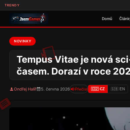
TRENDY
Domů
Článk
NOVINKY
Tempus Vitae je nová sci
časem. Dorazí v roce 20
Ondřej Halíř
5. června 2026
Přečíst
🇨🇿 CZ
🇬🇧 EN