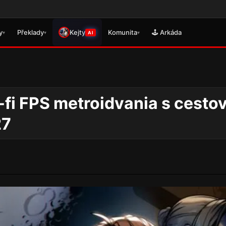
🎮 Právě 
y
Překlady
Kejty
Komunita
🕹️ Arkáda
▾
▾
▾
AI
-fi FPS metroidvania s cesto
27