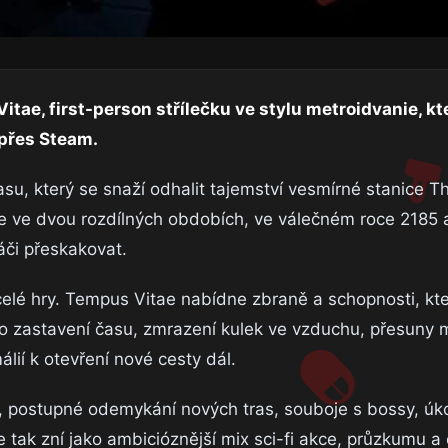
e, first-person střílečku ve stylu metroidvanie, kte
 přes Steam.
su, který se snaží odhalit tajemství vesmírné stanice Th
je ve dvou rozdílných obdobích, ve válečném roce 2185 
či přeskakovat.
elé hry. Tempus Vitae nabídne zbraně a schopnosti, kt
e o zastavení času, zmrazení kulek ve vzduchu, přesuny 
ií k otevření nové cesty dál.
ět, postupné odemykání nových tras, souboje s bossy, úk
 tak zní jako ambicióznější mix sci-fi akce, průzkumu a