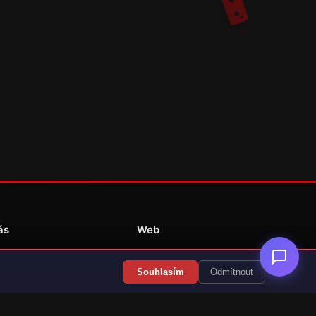
ás
Web
Redakce
Souhlasím
Odmítnout
Překlady her
Kontakt