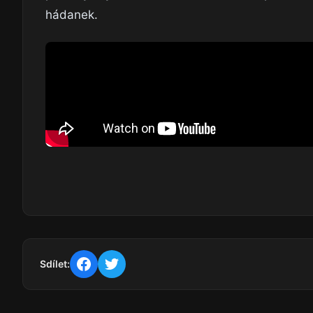
hádanek.
Sdílet: