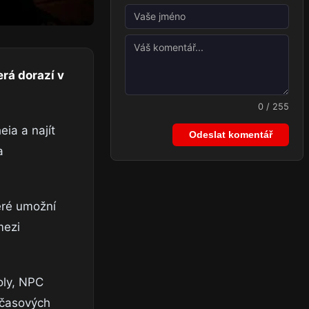
rá dorazí v
0 / 255
eia a najít
Odeslat komentář
a
eré umožní
mezi
oly, NPC
 časových