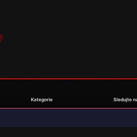
Kategorie
Sledujte n
Novinky
Recenze
enské
Překlady her