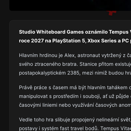
Studio Whiteboard Games oznámilo Tempus Vita
roce 2027 na PlayStation 5, Xbox Series a PC
Hlavním hrdinou je Alex, astronaut vytržený z ča
svého ztraceného bratra. Stanice přitom existu
postapokalyptickém 2385, mezi nimiž budou hrá
Právě práce s časem má být hlavním tahákem c
manipulovat s prostředím i souboji, ať už půjd
časovými liniemi nebo využívání časových anomál
Vedle toho hra slibuje propojený nelineární sv
postavy i systém fast travel bodů. Tempus Vitae