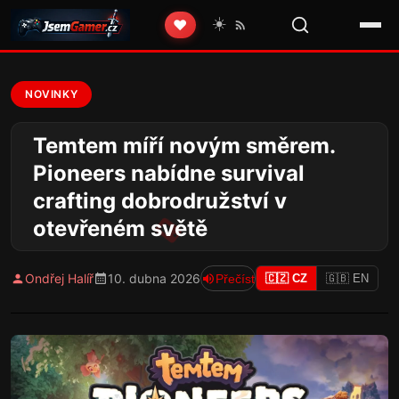
☀️
❤️
NOVINKY
Temtem míří novým směrem.
Pioneers nabídne survival
crafting dobrodružství v
otevřeném světě
Ondřej Halíř
10. dubna 2026
Přečíst
🇨🇿 CZ
🇬🇧 EN