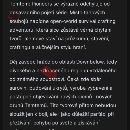
Temtem: Pioneers se výrazně odchyluje od
dosavadního pojetí série. Místo tahových
soubojů nabídne open-world survival crafting
adventuru, která sice zůstává věrná chytání
tvorů, ale nově staví na průzkumu, stavění,
craftingu a akčnějším stylu hraní.
Děj zavede hráče do oblasti Downbelow, tedy
divokého a nezkroceného regionu vzdáleného
od známého souostroví. Čeká zde sběr
surovin, budování úkrytů, výroba vybavení a
postupné objevování nových biomů i nových
druhů Temtemů. Tito tvorové přitom nebudou
sloužit jen k boji, ale i jako důležití parťáci při
přežívání, pohybu po světě a získávání