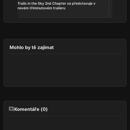
ns:
Trails in the Sky 2nd Chapter se představuje v
Serious Sa
he
novém tříminutovém traileru
Mohlo by tě zajímat
Komentáře (
0
)