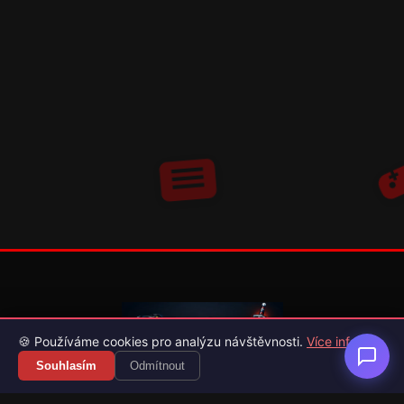
🍪 Používáme cookies pro analýzu návštěvnosti.
Více info
Souhlasím
Odmítnout
Váš průvodce světem videoher. Novinky, recenze a česko-
slovenské překlady her.