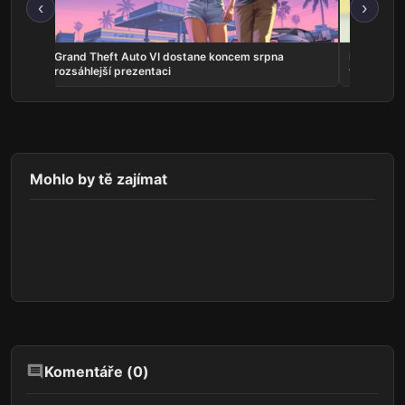
‹
›
na
Grand Theft Auto VI dostane koncem srpna
Představit
rozsáhlejší prezentaci
vlastní ho
Mohlo by tě zajímat
Komentáře (
0
)