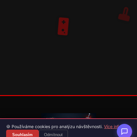
🍪 Používáme cookies pro analýzu návštěvnosti.
Více info
Souhlasím
Odmítnout