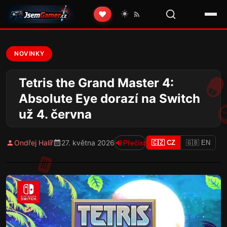
☀️
❤️
NOVINKY
Tetris the Grand Master 4:
Absolute Eye dorazí na Switch
už 4. června
Ondřej Halíř
27. května 2026
Přečíst
🇨🇿 CZ
🇬🇧 EN