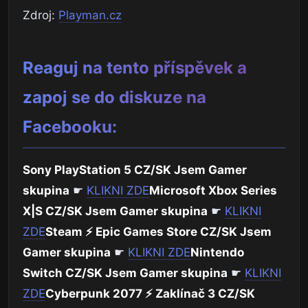
Zdroj:
Playman.cz
Reaguj na tento příspěvek a
zapoj se do diskuze na
Facebooku:
Sony PlayStation 5 CZ/SK Jsem Gamer
skupina
☛
KLIKNI ZDE
Microsoft Xbox Series
X|S CZ/SK Jsem Gamer skupina
☛
KLIKNI
ZDE
Steam ⚡ Epic Games Store CZ/SK Jsem
Gamer skupina
☛
KLIKNI ZDE
Nintendo
Switch CZ/SK Jsem Gamer skupina
☛
KLIKNI
ZDE
Cyberpunk 2077 ⚡ Zaklínač 3 CZ/SK