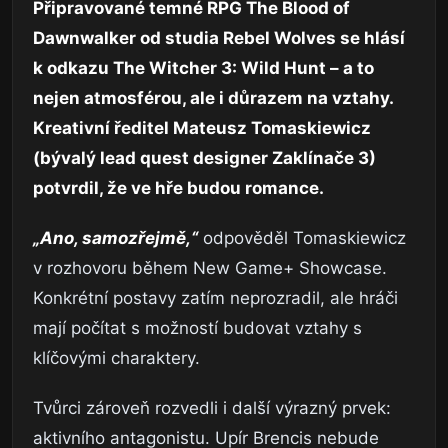
Připravované temné RPG
The Blood of
Dawnwalker
od studia
Rebel Wolves
se hlásí
k odkazu
The Witcher 3: Wild Hunt
– a to
nejen atmosférou, ale i důrazem na vztahy.
Kreativní ředitel
Mateusz Tomaskiewicz
(bývalý lead quest designer Zaklínače 3)
potvrdil, že ve hře budou romance.
„Ano, samozřejmě,“
odpověděl Tomaskiewicz
v rozhovoru během New Game+ Showcase.
Konkrétní postavy zatím neprozradil, ale hráči
mají počítat s možností budovat vztahy s
klíčovými charaktery.
Tvůrci zároveň rozvedli i další výrazný prvek:
aktivního antagonistu. Upír Brencis nebude