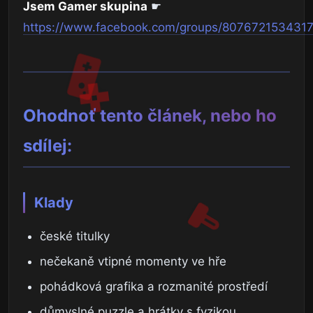
Jsem Gamer skupina
☛
https://www.facebook.com/groups/807672153431
Ohodnoť tento článek, nebo ho
sdílej:
Klady
české titulky
nečekaně vtipné momenty ve hře
pohádková grafika a rozmanité prostředí
důmyslné puzzle a hrátky s fyzikou