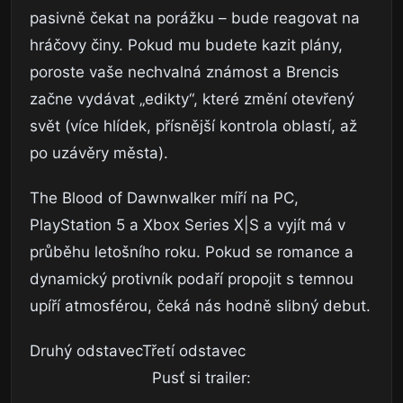
pasivně čekat na porážku – bude reagovat na
hráčovy činy. Pokud mu budete kazit plány,
poroste vaše nechvalná známost a Brencis
začne vydávat „edikty“, které změní otevřený
svět (více hlídek, přísnější kontrola oblastí, až
po uzávěry města).
The Blood of Dawnwalker míří na PC,
PlayStation 5 a Xbox Series X|S a vyjít má v
průběhu letošního roku. Pokud se romance a
dynamický protivník podaří propojit s temnou
upíří atmosférou, čeká nás hodně slibný debut.
Druhý odstavecTřetí odstavec
Pusť si trailer: