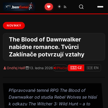
☀️
❤️
NOVINKY
The Blood of Dawnwalker
nabídne romance. Tvůrci
Zaklínače potvrzují vztahy
Ondřej Halíř
13. ledna 2026
Přečíst
🇨🇿 CZ
🇬🇧 EN
Připravované temné RPG The Blood of
Dawnwalker od studia Rebel Wolves se hlásí
k odkazu The Witcher 3: Wild Hunt – a to