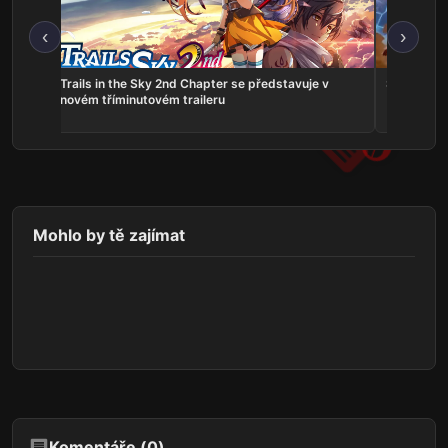
‹
›
ns:
Trails in the Sky 2nd Chapter se představuje v
Serious Sa
he
novém tříminutovém traileru
Mohlo by tě zajímat
Komentáře (
0
)