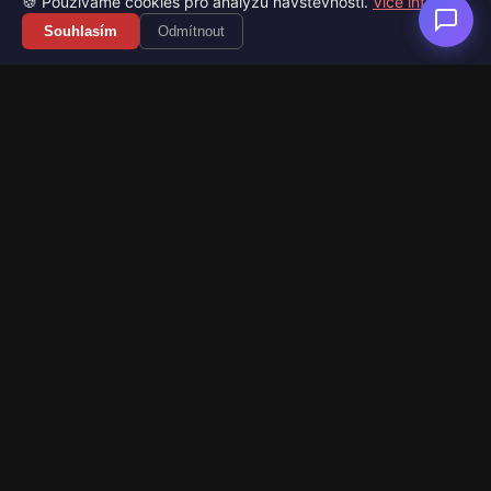
🍪 Používáme cookies pro analýzu návštěvnosti.
Více info
Souhlasím
Odmítnout
Váš průvodce světem videoher. Novinky, recenze a česko-
slovenské překlady her.
Naši partneři
Kategorie
Novinky
Recenze
Překlady her
Sledujte nás