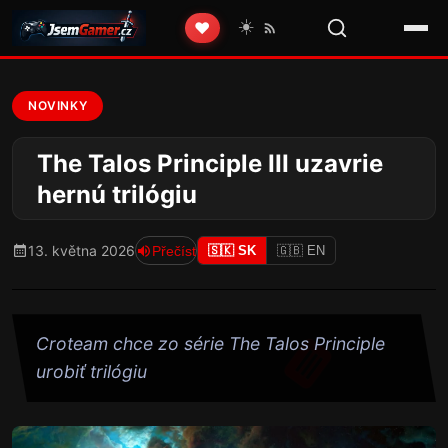
☀️
❤️
NOVINKY
The Talos Principle III uzavrie
hernú trilógiu
13. května 2026
Přečíst
🇸🇰 SK
🇬🇧 EN
Croteam chce zo série The Talos Principle
urobiť trilógiu