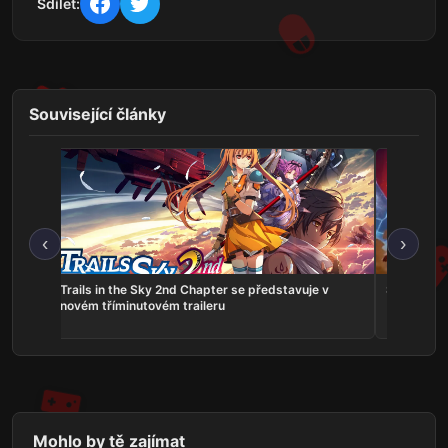
Sdílet:
Související články
‹
›
ns:
Trails in the Sky 2nd Chapter se představuje v
Serious Sa
he
novém tříminutovém traileru
Mohlo by tě zajímat