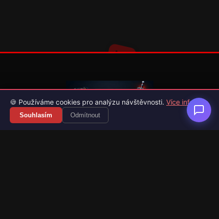
🍪 Používáme cookies pro analýzu návštěvnosti.
Více info
Souhlasím
Odmítnout
Váš průvodce světem videoher. Novinky, recenze a česko-
slovenské překlady her.
Naši partneři
Kategorie