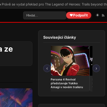
překlad pro The Legend of Heroes: Trails beyond the Horizon!
🎮 Prá
☀️
❤️
Podpořit
Související články
a ze
‹
›
Whitestrake’s Mayhem se
Persona 4 Revival
Phantom:
vrací do The Elder Scrolls
představuje Yukiko
INFERNO 
Online v kratší podobě
Amagi v novém traileru
vyjde v zá