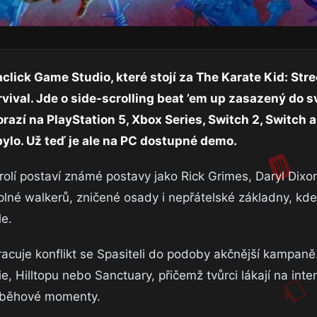
lick Game Studio, které stojí za The Karate Kid: Str
vival. Jde o side-scrolling beat ’em up zasazený do s
azí na PlayStation 5, Xbox Series, Switch 2, Switch 
lo. Už teď je ale na PC dostupné demo.
rolí postaví známé postavy jako Rick Grimes, Daryl Dixo
 plné walkerů, zničené osady i nepřátelské základny, kde
le.
pracuje konflikt se Spasiteli do podoby akčnější kampaně
e, Hilltopu nebo Sanctuary, přičemž tvůrci lákají na inte
příběhové momenty.