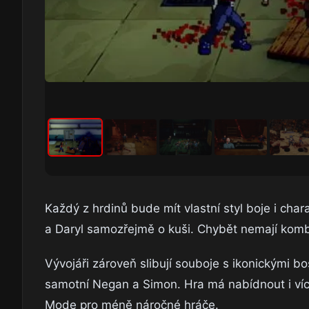
Každý z hrdinů bude mít vlastní styl boje i char
a Daryl samozřejmě o kuši. Chybět nemají komba,
Vývojáři zároveň slibují souboje s ikonickými b
samotní Negan a Simon. Hra má nabídnout i více
Mode pro méně náročné hráče.