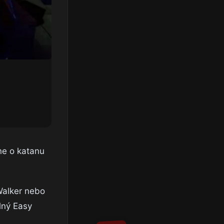
nne o katanu
 Walker nebo
lný Easy