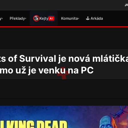
🎮 Právě se vydal 
y
Překlady
Kejty
Komunita
🕹️ Arkáda
▾
▾
▾
AI
s of Survival je nová mlátičk
emo už je venku na PC