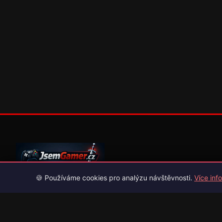
🍪 Používáme cookies pro analýzu návštěvnosti.
Více info
Váš průvodce světem videoher. Novinky, recenze a česko-slov
překlady her.
Naši partneři