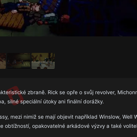
akteristické zbraně. Rick se opře o svůj revolver, Micho
 silné speciální útoky ani finální dorážky.
ossy, mezi nimiž se mají objevit například Winslow, Well
 obtížností, opakovatelné arkádové výzvy a také volite