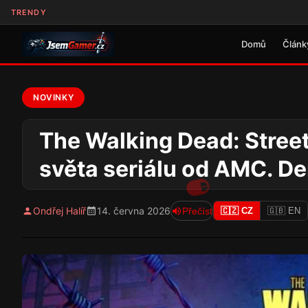
TRENDY
Domů
Článk
NOVINKY
The Walking Dead: Street
světa seriálu od AMC. D
Ondřej Halíř
14. června 2026
Přečíst
🇨🇿 CZ
🇬🇧 EN