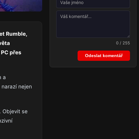
eet Rumble,
věta
0 / 255
a PC přes
Odeslat komentář
n a
 narazí nejen
. Objevit se
nzivní