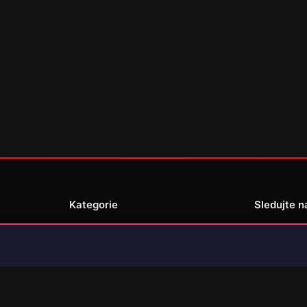
Kategorie
Sledujte n
Novinky
Recenze
enské
Překlady her