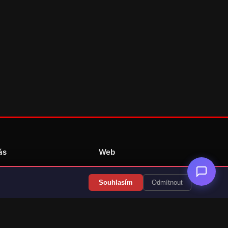
ás
Web
Redakce
Souhlasím
Odmítnout
Překlady her
Kontakt
💝 Podpořit provoz