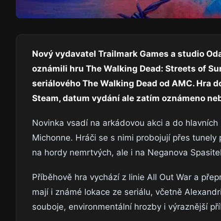
Nový vydavatel Trailmark Games a studio Odac
oznámili hru The Walking Dead: Streets of Sur
seriálového The Walking Dead od AMC. Hra dor
Steam, datum vydání ale zatím oznámeno neby
Novinka vsadí na arkádovou akci a do hlavních 
Michonne. Hráči se s nimi probojují přes tunely
na hordy nemrtvých, ale i na Neganova Spasite
Příběhově hra vychází z linie All Out War a pře
mají i známé lokace ze seriálu, včetně Alexandri
souboje, environmentální hrozby i výraznější 