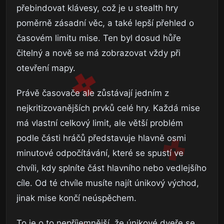
přebindovat klávesy, což je u stealth hry
poměrně zásadní věc, a také lepší přehled o
časovém limitu mise. Ten byl dosud hůře
čitelný a nově se má zobrazovat vždy při
otevření mapy.
Právě časovače ale zůstávají jedním z
nejkritizovanějších prvků celé hry. Každá mise
má vlastní celkový limit, ale větší problém
podle části hráčů představuje hlavně osmi
minutové odpočítávání, které se spustí ve
chvíli, kdy splníte část hlavního nebo vedlejšího
cíle. Od té chvíle musíte najít únikový východ,
jinak mise končí neúspěchem.
To je o to nepříjemnější, že únikové dveře se