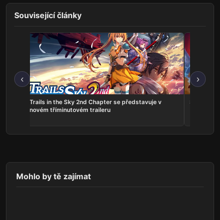
Související články
‹
›
ns:
Trails in the Sky 2nd Chapter se představuje v
Serious Sa
he
novém tříminutovém traileru
Mohlo by tě zajímat