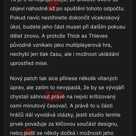
objeví náhodně až po spuštění tohoto odpočtu.
Pokud navíc nestihnete dokončit vícekrokový
úkol, budete jeho část muset při dalším pokusu
dělat znovu. A protože Thick as Thieves
původně vznikalo jako multiplayerová hra,
nechybí jen tlak času, ale i možnost ukládání
uprostřed mise.
Nový patch tak sice přinese několik vítaných
úprav, ale zatím to nevypadá, že by se vývojáři
chystali sáhnout právě na nejvíc kritizovaný
osmi minutový časovač. A právě to u části
hráčů dál vyvolává otázky, jestli studio tenhle
prvek považuje za klíčovou součást designu,
nebo jestli se někdy dočká i možnosti jeho