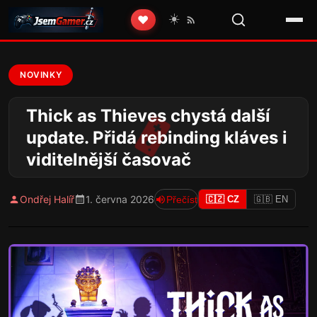
☀️
❤️
NOVINKY
Thick as Thieves chystá další
update. Přidá rebinding kláves i
viditelnější časovač
Ondřej Halíř
1. června 2026
Přečíst
🇨🇿 CZ
🇬🇧 EN