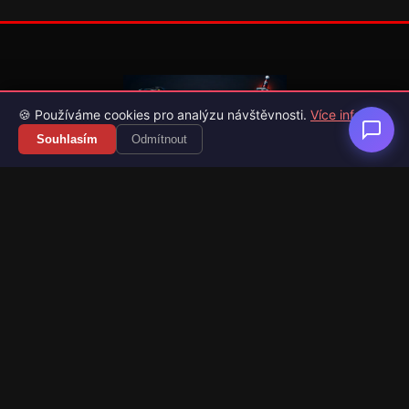
🍪 Používáme cookies pro analýzu návštěvnosti.
Více info
Souhlasím
Odmítnout
Váš průvodce světem videoher. Novinky, recenze a česko-
slovenské překlady her.
Naši partneři
Kategorie
Novinky
Recenze
Překlady her