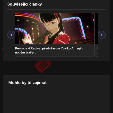
Související články
‹
›
crolls
Persona 4 Revival představuje Yukiko Amagi v
Phantom:
novém traileru
vyjde v zá
Mohlo by tě zajímat