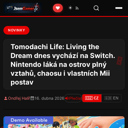
☀️
❤️
NOVINKY
Tomodachi Life: Living the
Dream dnes vychází na Switch.
Nintendo láká na ostrov plný
vztahů, chaosu i vlastních Mii
postav
Ondřej Halíř
16. dubna 2026
Přečíst
🇨🇿 CZ
🇬🇧 EN