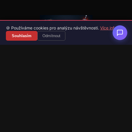
🍪 Používáme cookies pro analýzu návštěvnosti.
Více info
Souhlasím
Odmítnout
Váš průvodce světem videoher. Novinky, recenze a česko-
slovenské překlady her.
Naši partneři
Kategorie
Novinky
Recenze
Překlady her